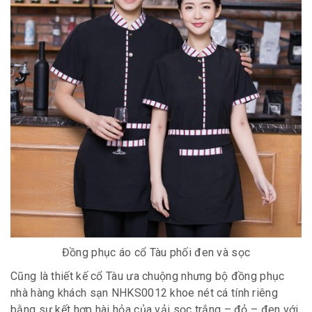
Đồng phục áo cổ Tàu phối đen và sọc
Cũng là thiết kế cổ Tàu ưa chuộng nhưng bộ đồng phục
nhà hàng khách sạn NHKS0012 khoe nét cá tính riêng
bằng sự kết hợp hài hỏa của vải sọc trắng – đỏ – đen với