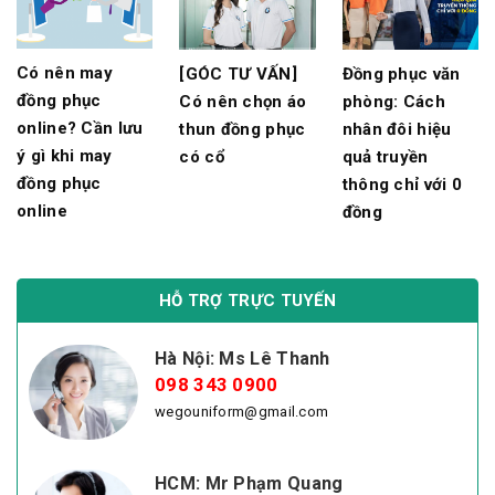
Có nên may
[GÓC TƯ VẤN]
Đồng phục văn
đồng phục
Có nên chọn áo
phòng: Cách
online? Cần lưu
thun đồng phục
nhân đôi hiệu
ý gì khi may
có cổ
quả truyền
đồng phục
thông chỉ với 0
online
đồng
HỖ TRỢ TRỰC TUYẾN
Hà Nội: Ms Lê Thanh
098 343 0900
wegouniform@gmail.com
HCM: Mr Phạm Quang