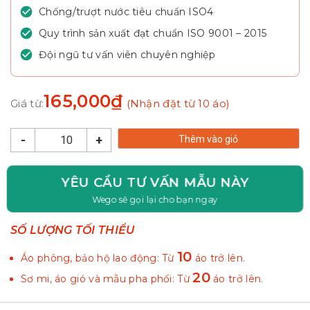
Chống/trượt nước tiêu chuẩn ISO4
Quy trình sản xuất đạt chuẩn ISO 9001 – 2015
Đội ngũ tư vấn viên chuyên nghiệp
165,000
₫
Giá từ:
(Nhận đặt từ 10 áo)
-
+
Thêm vào giỏ
YÊU CẦU TƯ VẤN MẪU NÀY
Wego sẽ gọi lại cho bạn ngay
SỐ LƯỢNG TỐI THIỂU
10
Áo phông, bảo hộ lao động: Từ
áo trở lên.
20
Sơ mi, áo gió và mẫu pha phối: Từ
áo trở lên.