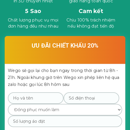
in 3D chuyển nhiệt
giao hàng toàn quốc
5 Sao
Cam kết
Chất lượng phục vụ mọi
Chịu 100% trách nhiệm
đơn hàng đều như nhau
nếu không đạt tiến độ
ƯU ĐÃI CHIẾT KHẤU 20%
Wego sẽ gọi lại cho bạn ngay trong thời gian từ 8h -
21h. Ngoài khung giờ trên Wego xin phép liên hệ qua
zalo hoặc gọi lúc 8h hôm sau