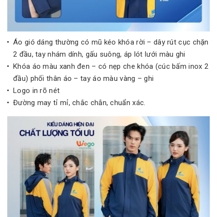
Áo gió dáng thường có mũ kéo khóa rời – dây rút cục chặn
2 đầu, tay nhám dính, gấu suông, áp lót lưới màu ghi
Khóa áo màu xanh đen – có nẹp che khóa (cúc bấm inox 2
đầu) phối thân áo – tay áo màu vàng – ghi
Logo in rõ nét
Đường may tỉ mỉ, chắc chắn, chuẩn xác.