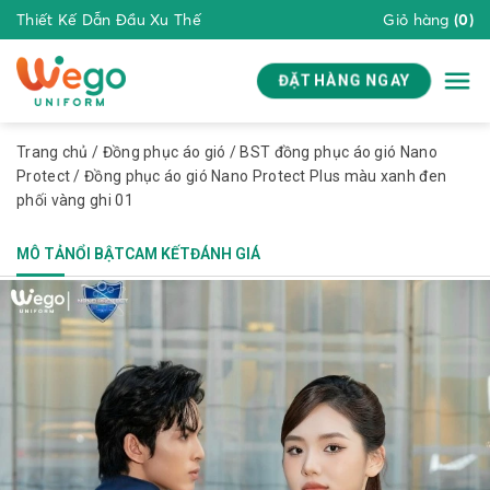
Thiết Kế Dẫn Đầu Xu Thế
Giỏ hàng
(0)
ĐẶT HÀNG NGAY
Trang chủ
/
Đồng phục áo gió
/
BST đồng phục áo gió Nano
Protect
/ Đồng phục áo gió Nano Protect Plus màu xanh đen
phối vàng ghi 01
MÔ TẢ
NỔI BẬT
CAM KẾT
ĐÁNH GIÁ