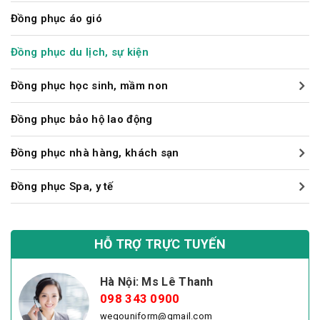
Đồng phục áo gió
Một trong những yếu tố cần thiết góp phần tạo nên thành
công của chuyến đi chính là áo đồng phục. Đừng bao giờ
Đồng phục du lịch, sự kiện
coi nhẹ tầm quan trọng của yếu tố này. Chi phí bỏ ra cho
khoản may áo không quá lớn và không đáng kể so với
Đồng phục học sinh, mầm non
những ý nghĩa, hiệu quả mà nó mang lại.
Đồng phục bảo hộ lao động
Đồng phục nhà hàng, khách sạn
Đồng phục Spa, y tế
HỖ TRỢ TRỰC TUYẾN
Hà Nội: Ms Lê Thanh
098 343 0900
Đồng phục du lịch mang lại nhiều ý nghĩa cho người
wegouniform@gmail.com