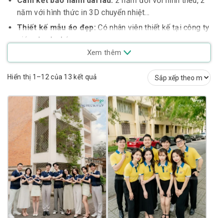
Cam kết bảo hành dài lâu:
2 năm đối với hình thêu, 2
năm với hình thức in 3D chuyển nhiệt…
Thiết kế mẫu áo đẹp:
Có nhân viên thiết kế tại công ty
giúp nhanh chóng
Xem thêm
Sử dụng vải chất lượng tốt
Thời gian may nhanh đảm bảo tiến độ
Đã
Hiển thị 1–12 của 13 kết quả
Giá cả hợp lý
sắp
Miễn phí vận chuyển toàn quốc
xếp
Phục vụ TẬN TÂM – TRÁCH NHIỆM – CHUYÊN NGHIỆP
theo
mới
nhất