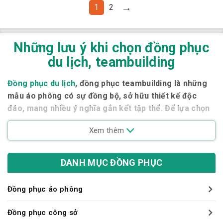
là:
tại
là:
tại
→
1
2
135,000₫.
là:
135,000₫.
là:
105,000₫.
105,000₫.
Những lưu ý khi chọn đồng phục
du lịch, teambuilding
Đồng phục du lịch
, đồng phục teambuilding là những
mẫu áo phông có sự đồng bộ, sở hữu thiết kế độc
đáo, mang nhiều ý nghĩa gắn kết tập thể. Để lựa chọn
được những mẫu áo đồng phục du lịch ấn tượng nhất,
Xem thêm
bạn cần nắm rõ một số vấn đề sau!
Có nên làm áo đồng phục du lịch?
DANH MỤC ĐỒNG PHỤC
Việc tổ chức các kỳ nghỉ, du lịch, teambuilding… là điều
mà doanh nghiệp nào cũng chú trọng. Đây vừa là dịp để tri
Đồng phục áo phông
ân sự cống hiến của đội ngũ nhân viên, vừa là cơ hội hoàn
hảo để tăng cường sự gắn kết trong văn hóa doanh
Đồng phục công sở
nghiệp.