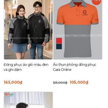
- 16%
theo
mới
nhất
Áo thun phông đồng phục
Đồng phục áo gió màu đen
Gara Online
và ghi đậm
Giá
Giá
105,000
₫
165,000
₫
125,000
₫
gốc
hiện
là:
tại
125,000₫.
là:
105,000₫.