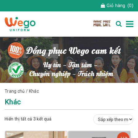
Giỏ hàng
(0)
Trang chủ
/ Khác
Khác
Đã
Hiển thị tất cả 3 kết quả
sắp
xếp