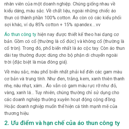
nhân viên của một doanh nghiệp. Chúng giống nhau về
kiểu dáng, màu sắc. Về chất liệu, ngoài những chiếc áo
thun có thành phần 100% cotton. Áo còn có các kiểu phối
sợi khác, ví dụ 85% cotton + 15% spandex….vv
Áo thun công ty
hiện nay được thiết kế theo hai dạng cơ
bản. Gồm có cổ (thường là cổ đức) và không cổ (thường là
cổ tròn). Trong đó, phổ biến nhất là áo cộc tay. Còn áo thun
dài tay thường được dùng cho bộ phận di chuyển ngoài
trời (đặc biệt là mùa đông giá).
Về màu sắc, màu phổ biến nhất phải kể đến các gam màu
cơ bản và trung tính. Như đen, trắng, kem, xanh thiên thanh
nhẹ, nâu nhạt, xám… Áo vẫn có gam màu rực rỡ như đỏ,
vàng, xanh lá… Tuy nhiên, chúng thường chỉ sử dụng cho
các doanh nghiệp thường xuyên hoạt động cộng đồng.
Hoặc doanh nghiệp muốn thể hiện cá tính mạnh mẽ của
thương hiệu.
2. Ưu điểm và hạn chế của áo thun công ty