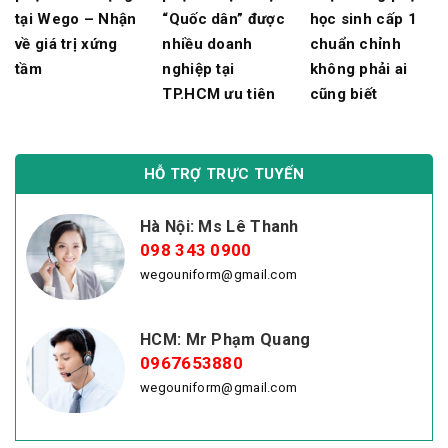
tại Wego – Nhận
“Quốc dân” được
học sinh cấp 1
về giá trị xứng
nhiều doanh
chuẩn chỉnh
tầm
nghiệp tại
không phải ai
TP.HCM ưu tiên
cũng biết
HỖ TRỢ TRỰC TUYẾN
Hà Nội: Ms Lê Thanh
098 343 0900
wegouniform@gmail.com
HCM: Mr Phạm Quang
0967653880
wegouniform@gmail.com