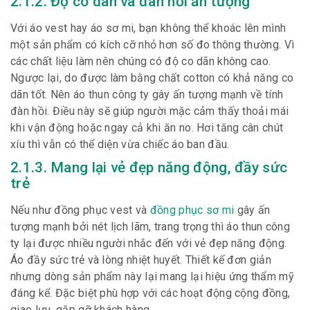
2.1.2. Độ co dãn và đàn hồi ấn tượng
Với áo vest hay áo sơ mi, bạn không thể khoác lên mình
một sản phẩm có kích cỡ nhỏ hơn số đo thông thường. Vì
các chất liệu làm nên chúng có độ co dãn không cao.
Ngược lại, do được làm bằng chất cotton có khả năng co
dãn tốt. Nên áo thun công ty gây ấn tượng mạnh về tính
đàn hồi. Điều này sẽ giúp người mặc cảm thấy thoải mái
khi vận động hoặc ngay cả khi ăn no. Hơi tăng cân chút
xíu thì vẫn có thể diện vừa chiếc áo ban đầu.
2.1.3. Mang lại vẻ đẹp năng động, đầy sức
trẻ
Nếu như đồng phục vest và
đồng phục sơ mi
gây ấn
tượng mạnh bởi nét lịch lãm, trang trọng thì áo thun công
ty lại được nhiều người nhắc đến với vẻ đẹp năng động.
Áo đầy sức trẻ và lòng nhiệt huyết. Thiết kế đơn giản
nhưng dòng sản phẩm này lại mang lại hiệu ứng thẩm mỹ
đáng kể. Đặc biệt phù hợp với các hoạt động cộng đồng,
giao lưu, gặp gỡ khách hàng.