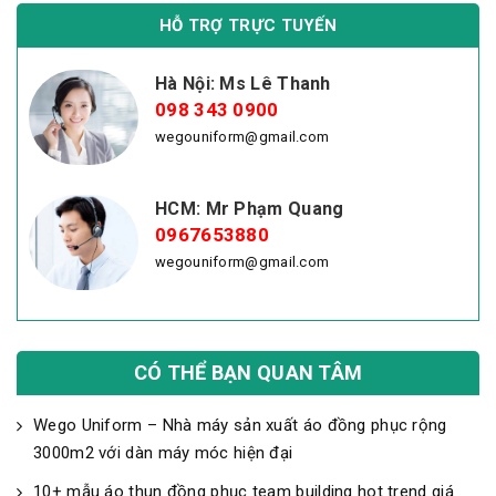
HỖ TRỢ TRỰC TUYẾN
Hà Nội: Ms Lê Thanh
098 343 0900
wegouniform@gmail.com
HCM: Mr Phạm Quang
0967653880
wegouniform@gmail.com
CÓ THỂ BẠN QUAN TÂM
Wego Uniform – Nhà máy sản xuất áo đồng phục rộng
3000m2 với dàn máy móc hiện đại
10+ mẫu áo thun đồng phục team building hot trend giá