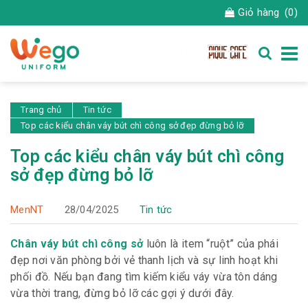
Giỏ hàng
(0)
Trang chủ
Tin tức
Top các kiểu chân váy bút chì công sở đẹp đừng bỏ lỡ
Top các kiểu chân váy bút chì công
sở đẹp đừng bỏ lỡ
MenNT
28/04/2025
Tin tức
Chân váy bút chì công sở
luôn là item “ruột” của phái
đẹp nơi văn phòng bởi vẻ thanh lịch và sự linh hoạt khi
phối đồ. Nếu bạn đang tìm kiếm kiểu váy vừa tôn dáng
vừa thời trang, đừng bỏ lỡ các gợi ý dưới đây.