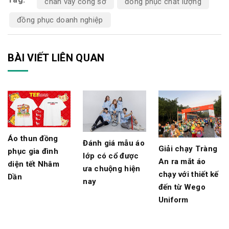
chân váy công sở
đồng phục chất lượng
đồng phục doanh nghiệp
BÀI VIẾT LIÊN QUAN
Áo thun đồng
Đánh giá mẫu áo
Giải chạy Tràng
phục gia đình
lớp có cổ được
An ra mắt áo
diện tết Nhâm
ưa chuộng hiện
chạy với thiết kế
Dần
nay
đến từ Wego
Uniform