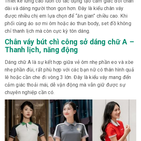
Thiết kế lưng cao luôn có tác dụng tạo cảm giác đôi chân
dài và dáng người thon gọn hơn. Đây là kiểu chân váy
được nhiều chị em lựa chọn để “ăn gian” chiều cao. Khi
phối cùng áo sơ mi ôm hoặc áo thun body, set đồ không
chỉ thanh lịch mà còn cực kỳ tôn dáng.
Chân váy bút chì công sở dáng chữ A –
Thanh lịch, năng động
Dáng chữ A là sự kết hợp giữa vẻ ôm nhẹ phần eo và xòe
nhẹ phần đùi, rất phù hợp với các bạn nữ có thân hình quả
lê hoặc cần che đi vòng 3 lớn. Đây là kiểu váy mang đến
cảm giác thoải mái, dễ vận động mà vẫn giữ được sự
chuyên nghiệp cần có.