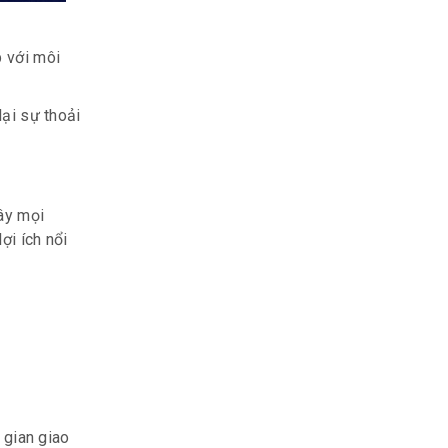
p với môi
lại sự thoải
đây mọi
ợi ích nổi
 gian giao