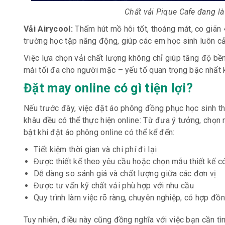
Chất vải Pique Cafe đang l
Vải Airycool:
Thấm hút mồ hôi tốt, thoáng mát, co giãn 4
trường học tập năng động, giúp các em học sinh luôn cả
Việc lựa chọn vải chất lượng không chỉ giúp tăng độ bền
mái tối đa cho người mặc – yếu tố quan trọng bậc nhất k
Đặt may online có gì tiện lợi?
Nếu trước đây, việc đặt áo phông đồng phục học sinh th
khâu đều có thể thực hiện online: Từ đưa ý tưởng, chọn m
bật khi đặt áo phông online có thể kể đến:
Tiết kiệm thời gian và chi phí đi lại
Được thiết kế theo yêu cầu hoặc chọn mẫu thiết kế c
Dễ dàng so sánh giá và chất lượng giữa các đơn vị
Được tư vấn kỹ chất vải phù hợp với nhu cầu
Quy trình làm việc rõ ràng, chuyên nghiệp, có hợp đồ
Tuy nhiên, điều này cũng đồng nghĩa với việc bạn cần tìm