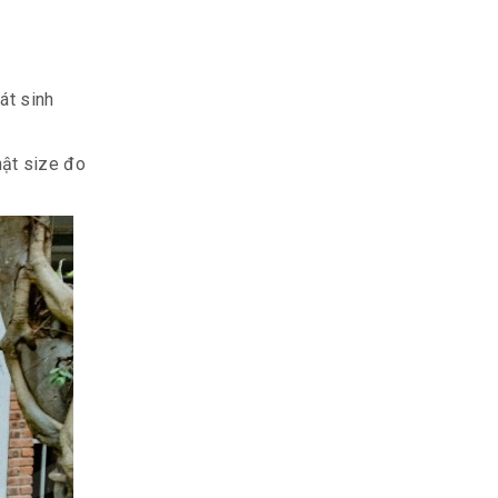
át sinh
hật size đo