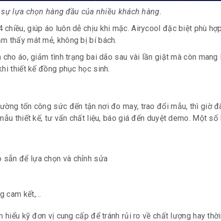
à sự lựa chọn hàng đầu của nhiều khách hàng.
 chiều, giúp áo luôn dễ chịu khi mặc. Airycool đặc biệt phù hợ
m thấy mát mẻ, không bị bí bách.
 cho áo, giảm tình trạng bai dão sau vài lần giặt mà còn mang 
hi thiết kế đồng phục học sinh.
ường tốn công sức đến tận nơi đo may, trao đổi mẫu, thì giờ 
ẫu thiết kế, tư vấn chất liệu, báo giá đến duyệt demo. Một số l
ó sẵn để lựa chọn và chỉnh sửa
ng cam kết,…
 hiểu kỹ đơn vị cung cấp để tránh rủi ro về chất lượng hay thời