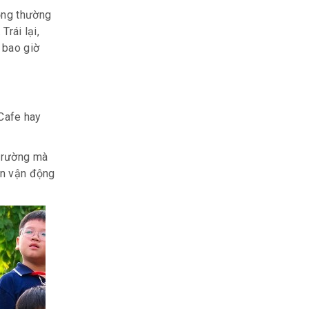
ộng thường
Trái lại,
 bao giờ
 Cafe hay
 trường mà
ên vận động