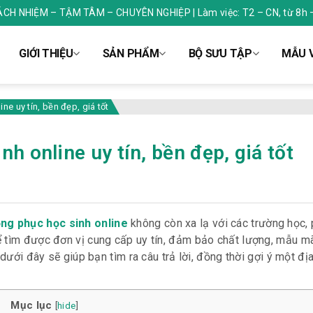
RÁCH NHIỆM – TẬM TÂM – CHUYÊN NGHIỆP | Làm việc: T2 – CN, từ 8h 
GIỚI THIỆU
SẢN PHẨM
BỘ SƯU TẬP
MẪU V
e uy tín, bền đẹp, giá tốt
h online uy tín, bền đẹp, giá tốt
ng phục học sinh online
không còn xa lạ với các trường học,
 tìm được đơn vị cung cấp uy tín, đảm bảo chất lượng, mẫu mã 
 dưới đây sẽ giúp bạn tìm ra câu trả lời, đồng thời gợi ý một đị
Mục lục
[
hide
]