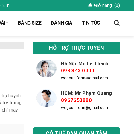
Giỏ hàng
(0)
– 21h
ẢI
BẢNG SIZE
ĐÁNH GIÁ
TIN TỨC
HỖ TRỢ TRỰC TUYẾN
Hà Nội: Ms Lê Thanh
098 343 0900
wegouniform@gmail.com
HCM: Mr Phạm Quang
 phụ huynh
0967653880
trẻ trung,
wegouniform@gmail.com
a chỉ may
CÓ THỂ BẠN QUAN TÂM