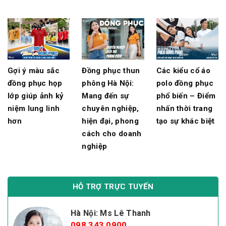
Gợi ý màu sắc
Đồng phục thun
Các kiểu cổ áo
đồng phục họp
phông Hà Nội:
polo đồng phục
lớp giúp ảnh kỷ
Mang đến sự
phổ biến – Điểm
niệm lung linh
chuyên nghiệp,
nhấn thời trang
hơn
hiện đại, phong
tạo sự khác biệt
cách cho doanh
nghiệp
HỖ TRỢ TRỰC TUYẾN
Hà Nội: Ms Lê Thanh
098 343 0900