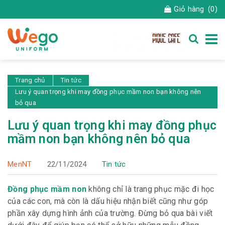
Giỏ hàng
(0)
Trang chủ
Tin tức
Lưu ý quan trọng khi may đồng phục mầm non bạn không nên
bỏ qua
Lưu ý quan trọng khi may đồng phục
mầm non bạn không nên bỏ qua
MenNT
22/11/2024
Tin tức
Đồng phục mầm non
không chỉ là trang phục mặc đi học
của các con, mà còn là dấu hiệu nhận biết cũng như góp
phần xây dựng hình ảnh của trường. Đừng bỏ qua bài viết