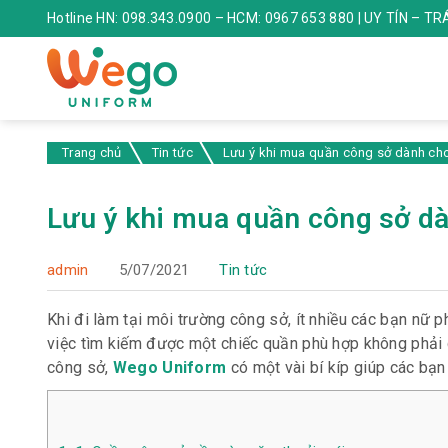
Hotline HN: 098.343.0900 – HCM: 0967 653 880 | UY TÍN – T
Trang chủ
Tin tức
Lưu ý khi mua quần công sở dành ch
Lưu ý khi mua quần công sở d
admin
5/07/2021
Tin tức
Khi đi làm tại môi trường công sở, ít nhiều các bạn nữ p
việc tìm kiếm được một chiếc quần phù hợp không phải 
công sở,
Wego Uniform
có một vài bí kíp giúp các bạ