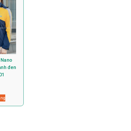
 Nano
anh đen
01
àng