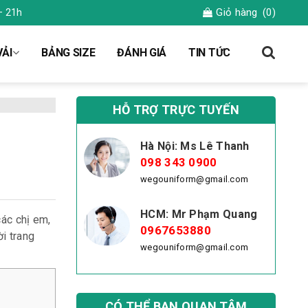
Giỏ hàng
(0)
– 21h
ẢI
BẢNG SIZE
ĐÁNH GIÁ
TIN TỨC
HỖ TRỢ TRỰC TUYẾN
Hà Nội: Ms Lê Thanh
098 343 0900
wegouniform@gmail.com
HCM: Mr Phạm Quang
các chị em,
0967653880
i trang
wegouniform@gmail.com
CÓ THỂ BẠN QUAN TÂM