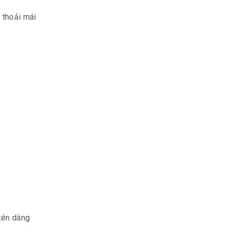
 thoải mái
 kén dáng