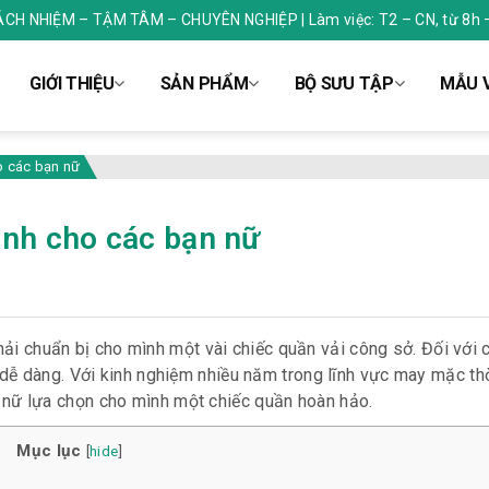
RÁCH NHIỆM – TẬM TÂM – CHUYÊN NGHIỆP | Làm việc: T2 – CN, từ 8h 
GIỚI THIỆU
SẢN PHẨM
BỘ SƯU TẬP
MẪU V
o các bạn nữ
ành cho các bạn nữ
hải chuẩn bị cho mình một vài chiếc quần vải công sở. Đối với 
dễ dàng. Với kinh nghiệm nhiều năm trong lĩnh vực may mặc thờ
n nữ lựa chọn cho mình một chiếc quần hoàn hảo.
Mục lục
[
hide
]