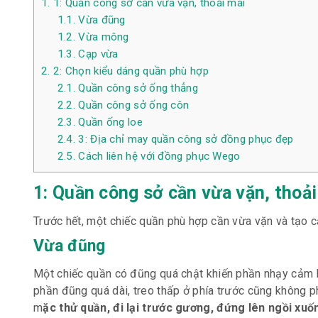
1.
1: Quần công sở cần vừa vặn, thoải mái
1.1.
Vừa đũng
1.2.
Vừa mông
1.3.
Cạp vừa
2.
2: Chọn kiểu dáng quần phù hợp
2.1.
Quần công sở ống thẳng
2.2.
Quần công sở ống côn
2.3.
Quần ống loe
2.4.
3: Địa chỉ may quần công sở đồng phục đẹp
2.5.
Cách liên hệ với đồng phục Wego
1: Quần công sở cần vừa vặn, thoải
Trước hết, một chiếc quần phù hợp cần vừa vặn và tạo c
Vừa đũng
Một chiếc quần có đũng quá chật khiến phần nhạy cảm 
phần đũng quá dài, treo thấp ở phía trước cũng không p
m
ặc thử quần, đi lại trước gương, đứng lên ngồi xuố