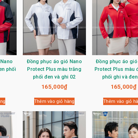
 Nano
Đồng phục áo gió Nano
Đồng phục áo gió
en phối
Protect Plus màu trắng
Protect Plus màu đ
phối đen và ghi 02
phối ghi và đen
165,000
₫
165,000
₫
àng
Thêm vào giỏ hàng
Thêm vào giỏ h