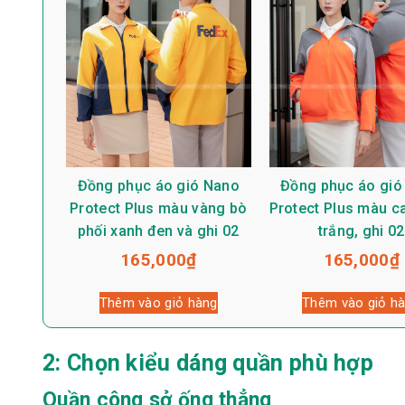
Đồng phục áo gió Nano
Đồng phục áo gió
Protect Plus màu vàng bò
Protect Plus màu c
phối xanh đen và ghi 02
trắng, ghi 02
165,000
₫
165,000
₫
Thêm vào giỏ hàng
Thêm vào giỏ h
2: Chọn kiểu dáng quần phù hợp
Quần công sở ống thẳng