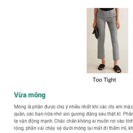
Vừa mông
Mông là phần được chú ý nhiều nhất khi các chị em mặc q
quần, các bạn nữa nhớ soi gương đằng sau thật kĩ. Phần 
ta vận động mạnh. Chắc chắn không ai muốn rơi vào tí
rộng, phần vải chảy xệ dưới mông lại mất đi thẩm mĩ, khi