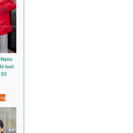
 Nano
ỏ tươi
 02
àng