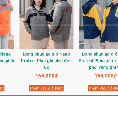
 Nano
Đồng phục áo gió Nano
Đồng phục áo gió
am phối
Protect Plus ghi phối đen
Protect Plus màu x
02
phối vàng ghi 
165,000
₫
165,000
₫
àng
Thêm vào giỏ hàng
Thêm vào giỏ h