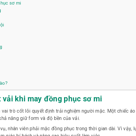
phục sơ mi
g
ội
n
g
nào?
 vải khi may đồng phục sơ mi
ng vai trò cốt lõi quyết định trải nghiệm người mặc. Một chiếc á
 khả năng giữ form và độ bền của vải.
ụ, nhân viên phải mặc đồng phục trong thời gian dài. Vì vậy, 
ảm giác bí bách và nâng cao hiệu suất làm việc.