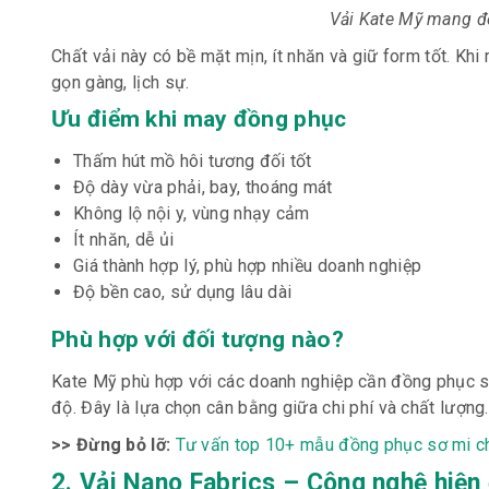
Vải Kate Mỹ mang đế
Chất vải này có bề mặt mịn, ít nhăn và giữ form tốt. K
gọn gàng, lịch sự.
Ưu điểm khi may đồng phục
Thấm hút mồ hôi tương đối tốt
Độ dày vừa phải, bay, thoáng mát
Không lộ nội y, vùng nhạy cảm
Ít nhăn, dễ ủi
Giá thành hợp lý, phù hợp nhiều doanh nghiệp
Độ bền cao, sử dụng lâu dài
Phù hợp với đối tượng nào?
Kate Mỹ phù hợp với các doanh nghiệp cần đồng phục sơ
độ. Đây là lựa chọn cân bằng giữa chi phí và chất lượng.
>> Đừng bỏ lỡ:
Tư vấn top 10+ mẫu đồng phục sơ mi c
2. Vải Nano Fabrics – Công nghệ hiện đ