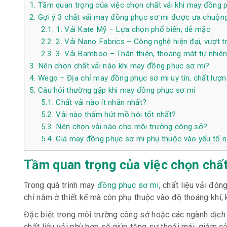
1.
Tầm quan trọng của việc chọn chất vải khi may đồng 
2.
Gợi ý 3 chất vải may đồng phục sơ mi được ưa chuộn
2.1.
1. Vải Kate Mỹ – Lựa chọn phổ biến, dễ mặc
2.2.
2. Vải Nano Fabrics – Công nghệ hiện đại, vượt tr
2.3.
3. Vải Bamboo – Thân thiện, thoáng mát tự nhiê
3.
Nên chọn chất vải nào khi may đồng phục sơ mi?
4.
Wego – Địa chỉ may đồng phục sơ mi uy tín, chất lượn
5.
Câu hỏi thường gặp khi may đồng phục sơ mi
5.1.
Chất vải nào ít nhăn nhất?
5.2.
Vải nào thấm hút mồ hôi tốt nhất?
5.3.
Nên chọn vải nào cho môi trường công sở?
5.4.
Giá may đồng phục sơ mi phụ thuộc vào yếu tố 
Tầm quan trọng của việc chọn chất
Trong quá trình may
đồng phục sơ mi
, chất liệu vải đó
chỉ nằm ở thiết kế mà còn phụ thuộc vào độ thoáng khí,
Đặc biệt trong môi trường công sở hoặc các ngành dịch v
chất liệu vải phù hợp sẽ giúp tăng sự thoải mái, giảm c