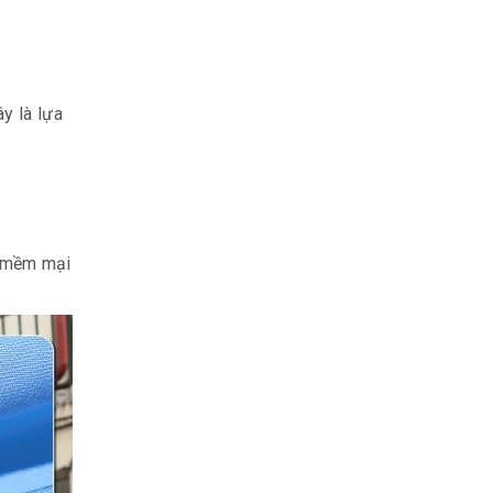
y là lựa
ộ mềm mại