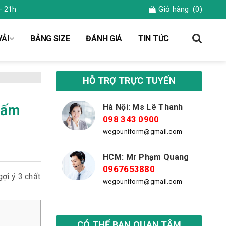
Giỏ hàng
(0)
– 21h
ẢI
BẢNG SIZE
ĐÁNH GIÁ
TIN TỨC
HỖ TRỢ TRỰC TUYẾN
hấm
Hà Nội: Ms Lê Thanh
098 343 0900
wegouniform@gmail.com
HCM: Mr Phạm Quang
0967653880
gợi ý 3 chất
wegouniform@gmail.com
CÓ THỂ BẠN QUAN TÂM