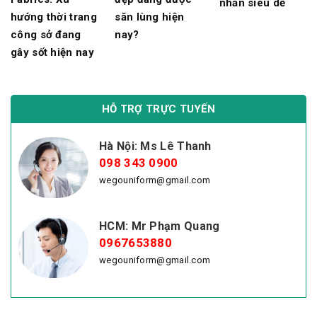
nhăn siêu dễ
hướng thời trang
săn lùng hiện
công sở đang
nay?
gây sốt hiện nay
HỖ TRỢ TRỰC TUYẾN
Hà Nội: Ms Lê Thanh
098 343 0900
wegouniform@gmail.com
HCM: Mr Phạm Quang
0967653880
wegouniform@gmail.com