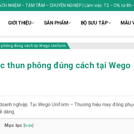
RÁCH NHIỆM – TẬM TÂM – CHUYÊN NGHIỆP | Làm việc: T2 – CN, từ 8h 
GIỚI THIỆU
SẢN PHẨM
BỘ SƯU TẬP
MẪU V
n phông đúng cách tại Wego Uniform
c thun phông đúng cách tại Wego
 doanh nghiệp. Tại Wego Uniform – Thương hiệu may đồng phục
dễ dàng.
Mục lục
[
hide
]