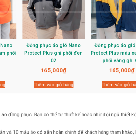
 Nano
Đồng phục áo gió Nano
Đồng phục áo gió
am phối
Protect Plus ghi phối đen
Protect Plus màu x
02
phối vàng ghi 
165,000
₫
165,000
₫
àng
Thêm vào giỏ hàng
Thêm vào giỏ h
 áo đồng phục. Bạn có thể tự thiết kế hoặc nhờ đội ngũ thiết k
ẵn và 10 mẫu áo có sẵn hoàn chỉnh để khách hàng tham khảo, 