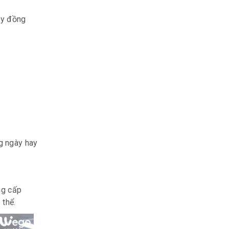
ay đồng
g ngày hay
ng cấp
 thể.