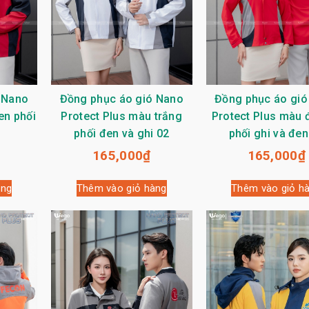
 Nano
Đồng phục áo gió Nano
Đồng phục áo gió
en phối
Protect Plus màu trắng
Protect Plus màu đ
phối đen và ghi 02
phối ghi và đen
165,000
₫
165,000
₫
àng
Thêm vào giỏ hàng
Thêm vào giỏ h