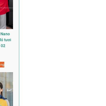
 Nano
ỏ tươi
 02
àng