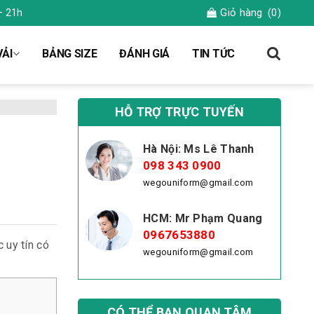
Giỏ hàng
(0)
– 21h
ẢI
BẢNG SIZE
ĐÁNH GIÁ
TIN TỨC
HỖ TRỢ TRỰC TUYẾN
Hà Nội: Ms Lê Thanh
098 343 0900
wegouniform@gmail.com
HCM: Mr Phạm Quang
0967653880
 uy tín có
wegouniform@gmail.com
CÓ THỂ BẠN QUAN TÂM