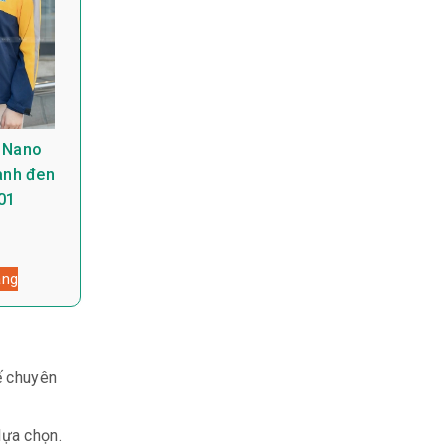
 Nano
anh đen
01
àng
ế chuyên
lựa chọn.