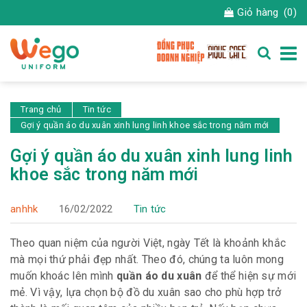
Giỏ hàng
(0)
Trang chủ
Tin tức
Gợi ý quần áo du xuân xinh lung linh khoe sắc trong năm mới
Gợi ý quần áo du xuân xinh lung linh
khoe sắc trong năm mới
anhhk
16/02/2022
Tin tức
Theo quan niệm của người Việt, ngày Tết là khoảnh khắc
mà mọi thứ phải đẹp nhất. Theo đó, chúng ta luôn mong
muốn khoác lên mình
quần áo du xuân
để thể hiện sự mới
mẻ. Vì vậy, lựa chọn bộ đồ du xuân sao cho phù hợp trở