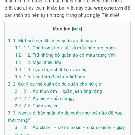
thành là mối quan tâm của nhiều bạn trẻ. Nếu bạn chưa
biết cách, hãy tham khảo bài viết này của
wego.net.vn
để
bản thân trở nên tự tin trong trang phục ngày Tết nhé!
Mục lục
[
hide
]
1.
1. Một số mẹo khi diện quần áo du xuân
1.1.
1.1. Chú trọng họa tiết và màu sắc tươi sáng
1.2.
1.2. Trữ những bộ quần áo có màu trung tính
1.3.
1.3. Mặc nhiều lớp
1.4.
1.4. Lựa chọn chất liệu vải nhẹ
1.5.
1.5. Lưu tâm đến họa tiết hoa
2.
2. Gợi ý cụ thể quần áo du xuân cho nữ giới
2.1.
2.1. Áo thun ôm – quần jean ống rộng
2.2.
2.2. Áo len – quần baggy
2.3.
2.3. Chân váy len
3.
3. Nam giới bận quần áo du xuân như thế nào để hợp
thời trang?
3.1.
3.1. Áo blazer – sơ mi basic – quần skinny – giày
sneaker