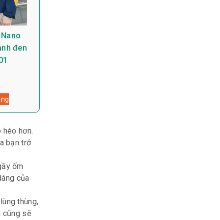
 Nano
anh đen
01
àng
ô héo hơn.
a bạn trở
 gầy ốm
 dáng của
lùng thùng,
i cũng sẽ