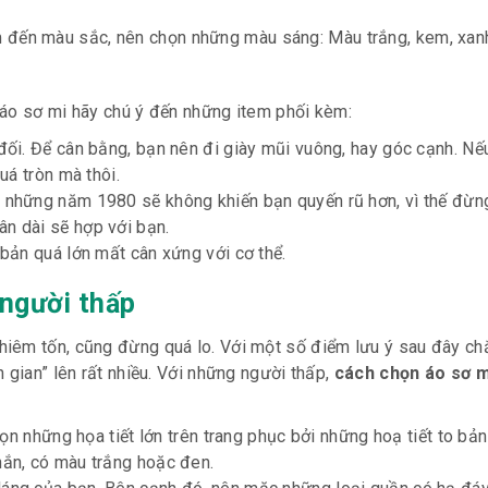
 đến màu sắc, nên chọn những màu sáng: Màu trắng, kem, xa
 áo sơ mi hãy chú ý đến những item phối kèm:
đối. Để cân bằng, bạn nên đi giày mũi vuông, hay góc cạnh. Nếu
uá tròn mà thôi.
o những năm 1980 sẽ không khiến bạn quyến rũ hơn, vì thế đừ
n dài sẽ hợp với bạn.
 bản quá lớn mất cân xứng với cơ thể.
 người thấp
iêm tốn, cũng đừng quá lo. Với một số điểm lưu ý sau đây ch
 gian” lên rất nhiều. Với những người thấp,
cách chọn áo sơ 
ọn những họa tiết lớn trên trang phục bởi những hoạ tiết to bả
hắn, có màu trắng hoặc đen.