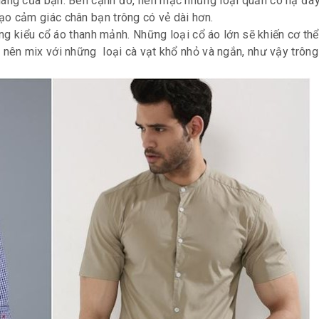
dáng của bạn. Bên cạnh đó, nên mặc những loại quần có hạ đá
ạo cảm giác chân bạn trông có vẻ dài hơn.
g kiểu cổ áo thanh mảnh. Những loại cổ áo lớn sẽ khiến cơ th
 nên mix với những loại cà vạt khổ nhỏ và ngắn, như vậy trôn