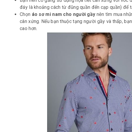
Bạn nên cố gắng sử dụng họa tiết cân xứng với vóc 
đáy là khoảng cách từ đũng quần đến cạp quần) để t
Chọn
áo sơ mi nam cho người gầy
nên tìm mua nhữn
cân xứng. Nếu bạn thuộc tạng người gầy và thấp, bạn
cao hơn.