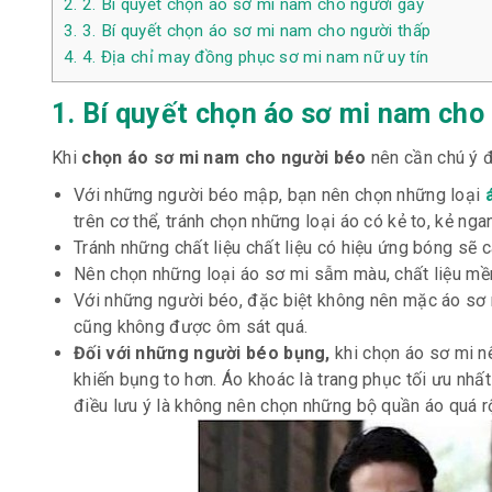
2.
2. Bí quyết chọn áo sơ mi nam cho người gầy
3.
3. Bí quyết chọn áo sơ mi nam cho người thấp
4.
4. Địa chỉ may đồng phục sơ mi nam nữ uy tín
1. Bí quyết chọn áo sơ mi nam cho
Khi
chọn áo sơ mi nam cho người béo
nên cần chú ý 
Với những người béo mập, bạn nên chọn những loại
trên cơ thể, tránh chọn những loại áo có kẻ to, kẻ ng
Tránh những chất liệu chất liệu có hiệu ứng bóng sẽ
Nên chọn những loại áo sơ mi sẫm màu, chất liệu mềm
Với những người béo, đặc biệt không nên mặc áo sơ 
cũng không được ôm sát quá.
Đối với những người béo bụng,
khi chọn áo sơ mi n
khiến bụng to hơn. Áo khoác là trang phục tối ưu nhấ
điều lưu ý là không nên chọn những bộ quần áo quá rộ