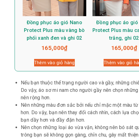
Đồng phục áo gió Nano
Đồng phục áo gió
Protect Plus màu vàng bò
Protect Plus màu c
phối xanh đen và ghi 02
trắng, ghi 02
165,000
₫
165,000
₫
Thêm vào giỏ hàng
Thêm vào giỏ h
Nếu bạn thuộc thể trạng người cao và gầy, những chi
Do vậy, áo sơ mi nam cho người gầy nên chọn những h
nên rộng hơn.
Nên những màu đơn sắc bởi nếu chỉ mặc một màu từ đ
hơn. Do vậy, bạn nên thay đổi cách nhìn, cách lựa ch
bạn dầy hơn và đầy đặn hơn.
Nên chọn những loại áo vừa vặn, không nên bó sát q
trông bạn sẽ không gọn gàng, chỉn chu, gây mất thiệ