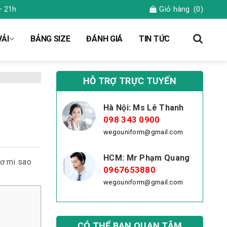
Giỏ hàng
(0)
– 21h
ẢI
BẢNG SIZE
ĐÁNH GIÁ
TIN TỨC
HỖ TRỢ TRỰC TUYẾN
Hà Nội: Ms Lê Thanh
098 343 0900
wegouniform@gmail.com
HCM: Mr Phạm Quang
sơ mi sao
0967653880
wegouniform@gmail.com
CÓ THỂ BẠN QUAN TÂM