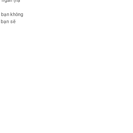
y ngắn (hạ
ể bạn không
g bạn sẽ