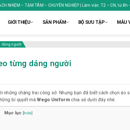
RÁCH NHIỆM – TẬM TÂM – CHUYÊN NGHIỆP | Làm việc: T2 – CN, từ 8h 
GIỚI THIỆU
SẢN PHẨM
BỘ SƯU TẬP
MẪU V
g dáng người
eo từng dáng người
ới những chàng trai công sở. Nhưng bạn đã biết cách chọn áo 
những bí quyết mà
Wego Uniform
chia sẻ dưới đây nhé.
Mục lục
[
hide
]