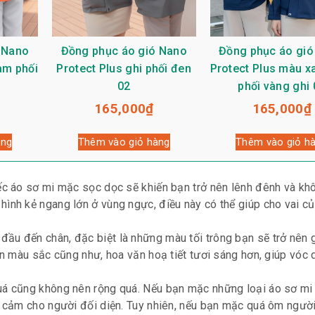
 Nano
Đồng phục áo gió Nano
Đồng phục áo gió
am phối
Protect Plus ghi phối đen
Protect Plus màu x
02
phối vàng ghi 
165,000
₫
165,000
₫
àng
Thêm vào giỏ hàng
Thêm vào giỏ h
ếc áo sơ mi mặc sọc dọc sẽ khiến bạn trở nên lênh đênh và kh
ình kẻ ngang lớn ở vùng ngực, điều này có thể giúp cho vai củ
ầu đến chân, đặc biệt là những màu tối trông bạn sẽ trở nên
ọn màu sắc cũng như, hoa văn hoạ tiết tươi sáng hơn, giúp vóc
uá cũng không nên rộng quá. Nếu bạn mặc những loại áo sơ mi 
n cảm cho người đối diện. Tuy nhiên, nếu bạn mặc quá ôm ngườ