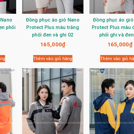
 Nano
Đồng phục áo gió Nano
Đồng phục áo gió
en phối
Protect Plus màu trắng
Protect Plus màu đ
phối đen và ghi 02
phối ghi và đen
165,000
₫
165,000
₫
àng
Thêm vào giỏ hàng
Thêm vào giỏ h