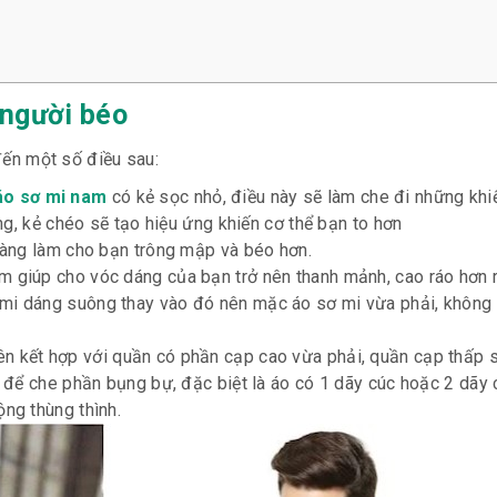
 người béo
đến một số điều sau:
áo sơ mi nam
có kẻ sọc nhỏ, điều này sẽ làm che đi những kh
ang, kẻ chéo sẽ tạo hiệu ứng khiến cơ thể bạn to hơn
 càng làm cho bạn trông mập và béo hơn.
 giúp cho vóc dáng của bạn trở nên thanh mảnh, cao ráo hơn r
mi dáng suông thay vào đó nên mặc áo sơ mi vừa phải, không
ên kết hợp với quần có phần cạp cao vừa phải, quần cạp thấp 
t để che phần bụng bự, đặc biệt là áo có 1 dãy cúc hoặc 2 dãy 
ng thùng thình.