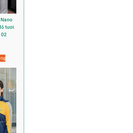
 Nano
ỏ tươi
 02
àng