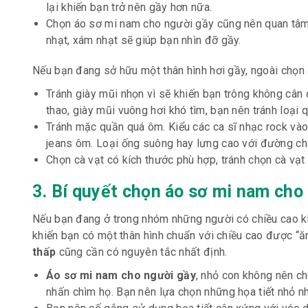
lại khiến bạn trở nên gầy hơn nữa.
Chọn áo sơ mi nam cho người gầy cũng nên quan tâm
nhạt, xám nhạt sẽ giúp bạn nhìn đỡ gầy.
Nếu bạn đang sở hữu một thân hình hơi gầy, ngoài chọn
Tránh giày mũi nhọn vì sẽ khiến bạn trông không cân 
thao, giày mũi vuông hơi khó tìm, bạn nên tránh loại q
Tránh mặc quần quá ôm. Kiểu các ca sĩ nhạc rock và
jeans ôm. Loại ống suông hay lưng cao với đường châ
Chọn cà vạt có kích thước phù hợp, tránh chọn cà vạt
3. Bí quyết chọn áo sơ mi nam cho
Nếu bạn đang ở trong nhóm những người có chiều cao kh
khiến bạn có một thân hình chuẩn với chiều cao được “ăn
thấp
cũng cần có nguyên tắc nhất định.
Áo sơ mi nam cho người gầy
, nhỏ con không nên ch
nhấn chìm họ. Bạn nên lựa chọn những họa tiết nhỏ n