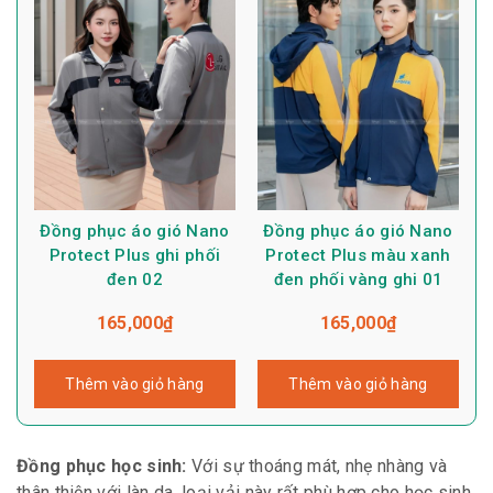
Đồng phục áo gió Nano
Đồng phục áo gió Nano
Protect Plus ghi phối
Protect Plus màu xanh
đen 02
đen phối vàng ghi 01
165,000
₫
165,000
₫
Thêm vào giỏ hàng
Thêm vào giỏ hàng
Đồng phục học sinh:
Với sự thoáng mát, nhẹ nhàng và
thân thiện với làn da, loại vải này rất phù hợp cho học sinh