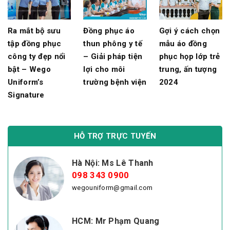
Ra mắt bộ sưu
Đồng phục áo
Gợi ý cách chọn
tập đồng phục
thun phông y tế
mẫu áo đồng
công ty đẹp nổi
– Giải pháp tiện
phục họp lớp trẻ
bật – Wego
lợi cho môi
trung, ấn tượng
Uniform’s
trường bệnh viện
2024
Signature
HỖ TRỢ TRỰC TUYẾN
Hà Nội: Ms Lê Thanh
098 343 0900
wegouniform@gmail.com
HCM: Mr Phạm Quang