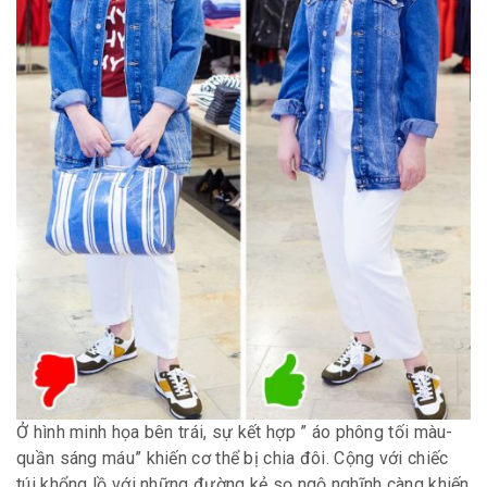
Ở hình minh họa bên trái, sự kết hợp ” áo phông tối màu-
quần sáng máu” khiến cơ thể bị chia đôi. Cộng với chiếc
túi khổng lồ với những đường kẻ sọ ngộ nghĩnh càng khiến