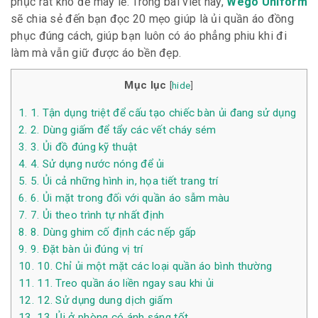
phục rất khó để may lẻ. Trong bài viết này,
Wego Uniform
sẽ chia sẻ đến bạn đọc 20 mẹo giúp là ủi quần áo đồng
phục đúng cách, giúp bạn luôn có áo phẳng phiu khi đi
làm mà vẫn giữ được áo bền đẹp.
Mục lục
[
hide
]
1.
1. Tận dụng triệt để cấu tạo chiếc bàn ủi đang sử dụng
2.
2. Dùng giấm để tẩy các vết cháy sém
3.
3. Ủi đồ đúng kỹ thuật
4.
4. Sử dụng nước nóng để ủi
5.
5. Ủi cả những hình in, họa tiết trang trí
6.
6. Ủi mặt trong đối với quần áo sẫm màu
7.
7. Ủi theo trình tự nhất định
8.
8. Dùng ghim cố định các nếp gấp
9.
9. Đặt bàn ủi đúng vị trí
10.
10. Chỉ ủi một mặt các loại quần áo bình thường
11.
11. Treo quần áo liền ngay sau khi ủi
12.
12. Sử dụng dung dịch giấm
13.
13. Ủi ở phòng có ánh sáng tốt