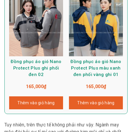
Đồng phục áo gió Nano
Đồng phục áo gió Nano
Protect Plus ghi phối
Protect Plus màu xanh
đen 02
đen phối vàng ghi 01
165,000
₫
165,000
₫
Thêm vào giỏ hàng
Thêm vào giỏ hàng
Tuy nhiên, trên thực tế không phải như vậy. Ngành may
mặc đòi hỏi sự tỉ mỉ cao với đường kim mũi chỉ và chất