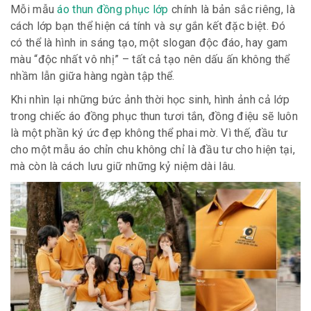
Mỗi mẫu
áo thun đồng phục lớp
chính là bản sắc riêng, là
cách lớp bạn thể hiện cá tính và sự gắn kết đặc biệt. Đó
có thể là hình in sáng tạo, một slogan độc đáo, hay gam
màu “độc nhất vô nhị” – tất cả tạo nên dấu ấn không thể
nhầm lẫn giữa hàng ngàn tập thể.
Khi nhìn lại những bức ảnh thời học sinh, hình ảnh cả lớp
trong chiếc áo đồng phục thun tươi tắn, đồng điệu sẽ luôn
là một phần ký ức đẹp không thể phai mờ. Vì thế, đầu tư
cho một mẫu áo chỉn chu không chỉ là đầu tư cho hiện tại,
mà còn là cách lưu giữ những kỷ niệm dài lâu.