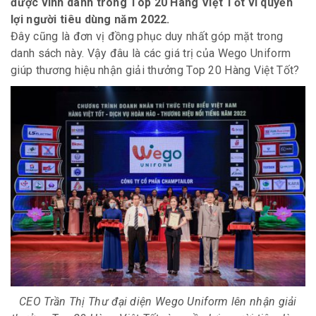
được vinh danh trong Top 20 Hàng Việt Tốt vì quyền
lợi người tiêu dùng năm 2022.
Đây cũng là đơn vị đồng phục duy nhất góp mặt trong
danh sách này. Vậy đâu là các giá trị của Wego Uniform
giúp
thương hiệu nhận giải thưởng
Top 20 Hàng Việt Tốt
?
CEO Trần Thị Thư đại diện Wego Uniform lên nhận giải