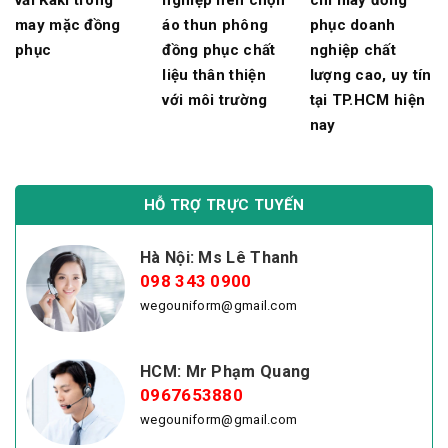
nghiệp nên chọn
chỉ may đồng
may mặc đồng
áo thun phông
phục doanh
phục
đồng phục chất
nghiệp chất
liệu thân thiện
lượng cao, uy tín
với môi trường
tại TP.HCM hiện
nay
HỖ TRỢ TRỰC TUYẾN
Hà Nội: Ms Lê Thanh
098 343 0900
wegouniform@gmail.com
HCM: Mr Phạm Quang
0967653880
wegouniform@gmail.com