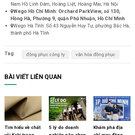
Nam Hồ Linh Đàm, Hoàng Liệt, Hoàng Mai, Hà Nội
Wego Hồ Chí Minh: Orchard ParkView, số 130,
Hồng Hà, Phường 9, quận Phú Nhuận, Hồ Chí Minh
Wego Hà Tĩnh: Số 43 Nguyễn Huy Tự, phường Bắc Hà,
thành phố Hà Tĩnh
Tag:
đồng phục công ty
văn hóa đồng phục
BÀI VIẾT LIÊN QUAN
Tìm hiểu về chất
5 lý do doanh
Khám phá địa
vải Kaki trong