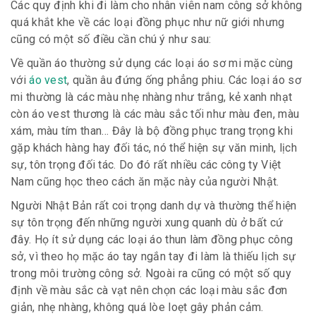
Các quy định khi đi làm cho nhân viên nam công sở không
quá khắt khe về các loại đồng phục như nữ giới nhưng
cũng có một số điều cần chú ý như sau:
Về quần áo thường sử dụng các loại áo sơ mi mặc cùng
với
áo vest
, quần âu đứng ống phẳng phiu. Các loại áo sơ
mi thường là các màu nhẹ nhàng như trắng, kẻ xanh nhạt
còn áo vest thương là các màu sắc tối như màu đen, màu
xám, màu tím than… Đây là bộ đồng phục trang trọng khi
gặp khách hàng hay đối tác, nó thể hiện sự văn minh, lịch
sự, tôn trọng đối tác. Do đó rất nhiều các công ty Việt
Nam cũng học theo cách ăn mặc này của người Nhật.
Người Nhật Bản rất coi trọng danh dự và thường thể hiện
sự tôn trọng đến những người xung quanh dù ở bất cứ
đây. Họ ít sử dụng các loại áo thun làm đồng phục công
sở, vì theo họ mặc áo tay ngắn tay đi làm là thiếu lịch sự
trong môi trường công sở. Ngoài ra cũng có một số quy
định về màu sắc cà vạt nên chọn các loại màu sắc đơn
giản, nhẹ nhàng, không quá lòe loẹt gây phản cảm.