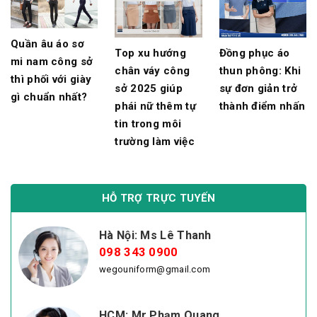
Quần âu áo sơ
Top xu hướng
Đồng phục áo
mi nam công sở
chân váy công
thun phông: Khi
thì phối với giày
sở 2025 giúp
sự đơn giản trở
gì chuẩn nhất?
phái nữ thêm tự
thành điểm nhấn
tin trong môi
trường làm việc
HỖ TRỢ TRỰC TUYẾN
Hà Nội: Ms Lê Thanh
098 343 0900
wegouniform@gmail.com
HCM: Mr Phạm Quang