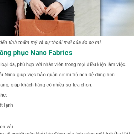
 đến tính thẩm mỹ và sự thoải mái của áo sơ mi.
đồng phục Nano Fabrics
oại da, phù hợp với nhân viên trong mọi điều kiện làm việc.
i Nano giúp việc bảo quản sơ mi trở nên dễ dàng hơn.
ng, giúp khách hàng có nhiều sự lựa chọn.
như:
át lạnh
lên vải
o vệ người mặc khỏi tác động của ánh sáng mặt trời (tia UV)