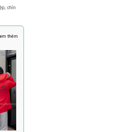
ệp, chỉn
em thêm