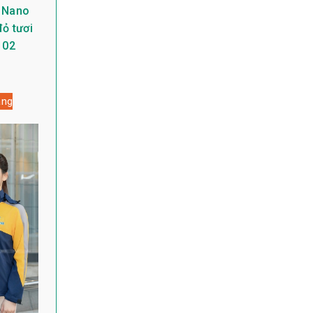
 Nano
ỏ tươi
 02
àng