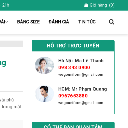
Giỏ hàng
(0)
– 21h
ẢI
BẢNG SIZE
ĐÁNH GIÁ
TIN TỨC
HỖ TRỢ TRỰC TUYẾN
ng
Hà Nội: Ms Lê Thanh
098 343 0900
wegouniform@gmail.com
HCM: Mr Phạm Quang
0967653880
vải phù
wegouniform@gmail.com
y trong mắt
CÓ THỂ BẠN QUAN TÂM