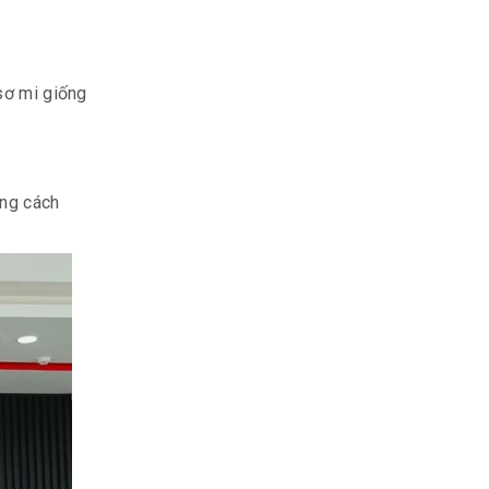
sơ mi giống
ong cách