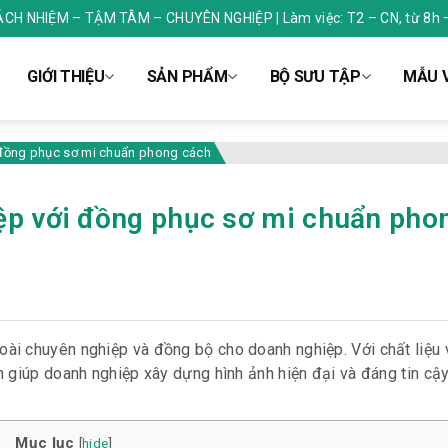
RÁCH NHIỆM – TẬM TÂM – CHUYÊN NGHIỆP | Làm việc: T2 – CN, từ 8h 
GIỚI THIỆU
SẢN PHẨM
BỘ SƯU TẬP
MẪU V
 đồng phục sơ mi chuẩn phong cách
ệp với đồng phục sơ mi chuẩn pho
goài chuyên nghiệp và đồng bộ cho doanh nghiệp. Với chất liệu 
 giúp doanh nghiệp xây dựng hình ảnh hiện đại và đáng tin cậ
Mục lục
[
hide
]