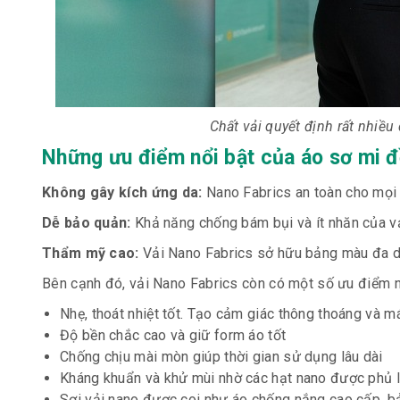
Chất vải quyết định rất nhiều
Những ưu điểm nổi bật của áo sơ mi 
Không gây kích ứng da:
Nano Fabrics an toàn cho mọi l
Dễ bảo quản:
Khả năng chống bám bụi và ít nhăn của vả
Thẩm mỹ cao:
Vải Nano Fabrics sở hữu bảng màu đa dạ
Bên cạnh đó, vải Nano Fabrics còn có một số ưu điểm 
Nhẹ, thoát nhiệt tốt. Tạo cảm giác thông thoáng và m
Độ bền chắc cao và giữ form áo tốt
Chống chịu mài mòn giúp thời gian sử dụng lâu dài
Kháng khuẩn và khử mùi nhờ các hạt nano được phủ 
Sợi vải nano được coi như áo chống nắng cao cấp, bả