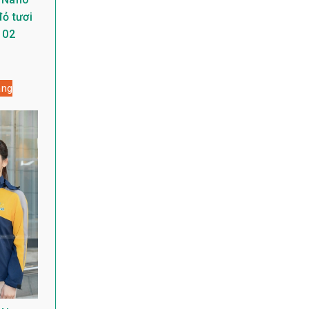
ỏ tươi
 02
àng