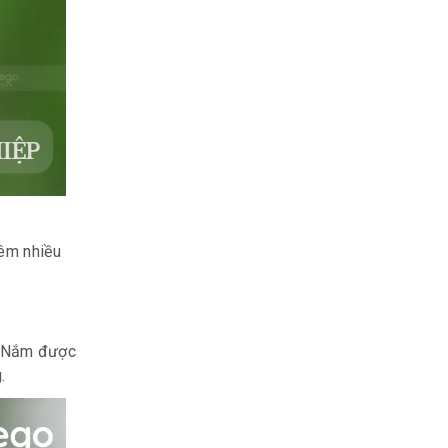
hêm nhiều
g. Nắm được
g.