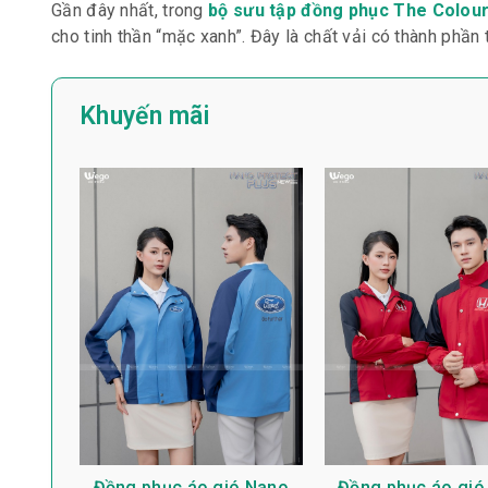
Gần đây nhất, trong
bộ sưu tập đồng phục The Colou
cho tinh thần “mặc xanh”. Đây là chất vải có thành phầ
Khuyến mãi
Đồng phục áo gió Nano
Đồng phục áo gió