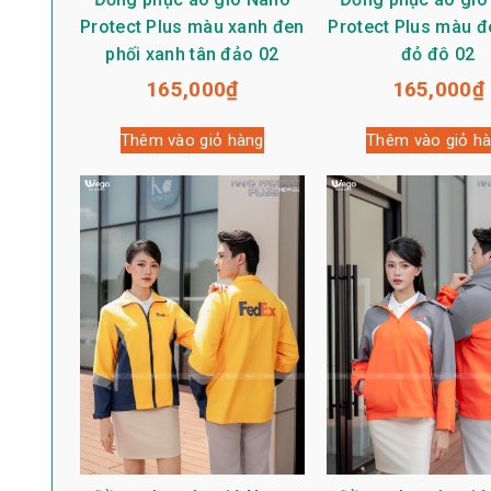
Protect Plus màu xanh đen
Protect Plus màu đ
phối xanh tân đảo 02
đỏ đô 02
165,000
₫
165,000
₫
Thêm vào giỏ hàng
Thêm vào giỏ h