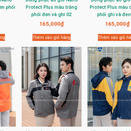
en phối
Protect Plus màu trắng
Protect Plus màu đ
phối đen và ghi 02
phối ghi và đen
165,000
₫
165,000
₫
àng
Thêm vào giỏ hàng
Thêm vào giỏ h