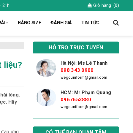
Giỏ hàng
(0)
– 21h
ẢI
BẢNG SIZE
ĐÁNH GIÁ
TIN TỨC
HỖ TRỢ TRỰC TUYẾN
 liệu?
Hà Nội: Ms Lê Thanh
098 343 0900
wegouniform@gmail.com
HCM: Mr Phạm Quang
hài lòng.
0967653880
cực. Hãy
wegouniform@gmail.com
n đáp ứng
CÓ THỂ BẠN QUAN TÂM