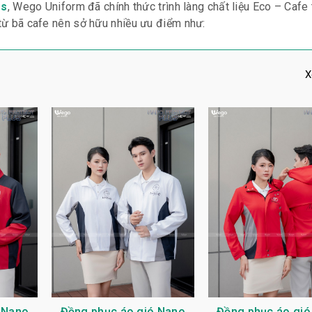
rs
, Wego Uniform đã chính thức trình làng chất liệu Eco – Cafe 
n từ bã cafe nên sở hữu nhiều ưu điểm như:
X
 Nano
Đồng phục áo gió Nano
Đồng phục áo gió