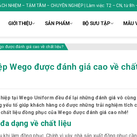
RÁCH NHIỆM – TẬM TÂM – CHUYÊN NGHIỆP | Làm việc: T2 – CN, từ 8h 
GIỚI THIỆU
SẢN PHẨM
BỘ SƯU TẬP
MẪU V
o được đánh giá cao về chất liệu?
p Wego được đánh giá cao về chất
hiệp tại Wego Uniform đều để lại những đánh giá vô cùng 
ững yếu tố giúp khách hàng có được những trải nghiệm tích 
ao chất liệu đồng phục của Wego được đánh giá cao nhé!
đa dạng về chất liệu
u khi làm đồng phục. Chính vì vậy, nhà sản xuất đồng phục cầ