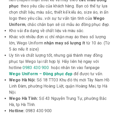
phục
theo yêu cầu của khách hàng. Bạn có thể tự lựa
chọn chất liệu, màu sắc, thiết kế kiểu áo, size áo, in ấn
logo theo yêu cầu…với sự tư vấn tận tình của
Wego
Uniform
, chắc chắn bạn sẽ có mẫu áo đồng phục đẹp.
Kho vải đa dạng về chất liệu và màu sắc.
Khác với nhiều đơn vị chỉ nhận may áo theo số lượng
lớn, Wego Uniform
nhận may số lượng ít
từ 10 áo. (Từ
5 áo nếu ít size)
Uy tín và chất lượng tốt, nhưng giá thành may đồng
phục tại Wego lại rất hợp lý. Hãy liên hệ ngay với
hotline
0983 430 900
hoặc nhắn tin vào fanpage
Wego Uniform – Đồng phục đẹp
để được tư vấn.
Wego Hà Nội:
Số 18 TT03 Khu đô thị mới Tây Nam Hồ
Linh Đàm, phường Hoàng Liệt, quận Hoàng Mai, tp Hà
Nội.
Wego Hà Tĩnh:
Số 43 Nguyễn Trung Tự, phường Bắc
Hà, tp Hà Tĩnh.
Hotline:
0983 430 900