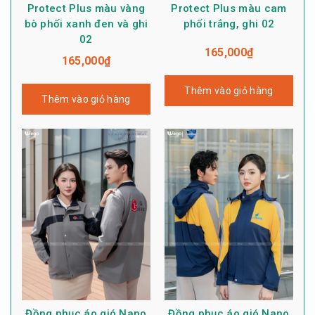
Protect Plus màu vàng
Protect Plus màu cam
bò phối xanh đen và ghi
phối trắng, ghi 02
02
165,000
₫
165,000
₫
Thêm vào giỏ hàng
Thêm vào giỏ hàng
Đồng phục áo gió Nano
Đồng phục áo gió Nano