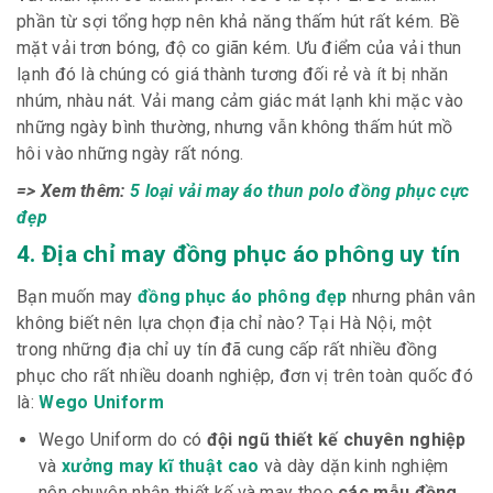
phần từ sợi tổng hợp nên khả năng thấm hút rất kém. Bề
mặt vải trơn bóng, độ co giãn kém. Ưu điểm của vải thun
lạnh đó là chúng có giá thành tương đối rẻ và ít bị nhăn
nhúm, nhàu nát. Vải mang cảm giác mát lạnh khi mặc vào
những ngày bình thường, nhưng vẫn không thấm hút mồ
hôi vào những ngày rất nóng.
=> Xem thêm:
5 loại vải may áo thun polo đồng phục cực
đẹp
4. Địa chỉ may đồng phục áo phông uy tín
Bạn muốn may
đồng phục áo phông đẹp
nhưng phân vân
không biết nên lựa chọn địa chỉ nào? Tại Hà Nội, một
trong những địa chỉ uy tín đã cung cấp rất nhiều đồng
phục cho rất nhiều doanh nghiệp, đơn vị trên toàn quốc đó
là:
Wego Uniform
Wego Uniform do có
đội ngũ thiết kế chuyên nghiệp
và
xưởng may kĩ thuật cao
và dày dặn kinh nghiệm
nên chuyên nhận thiết kế và may theo
các mẫu đồng