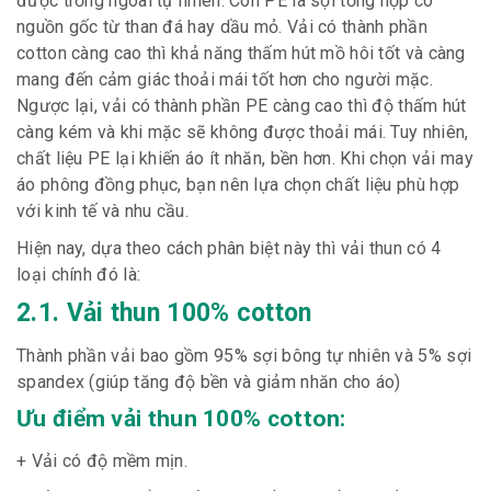
được trồng ngoài tự nhiên. Còn PE là sợi tổng hợp có
nguồn gốc từ than đá hay dầu mỏ. Vải có thành phần
cotton càng cao thì khả năng thấm hút mồ hôi tốt và càng
mang đến cảm giác thoải mái tốt hơn cho người mặc.
Ngược lại, vải có thành phần PE càng cao thì độ thấm hút
càng kém và khi mặc sẽ không được thoải mái. Tuy nhiên,
chất liệu PE lại khiến áo ít nhăn, bền hơn. Khi chọn vải may
áo phông đồng phục, bạn nên lựa chọn chất liệu phù hợp
với kinh tế và nhu cầu.
Hiện nay, dựa theo cách phân biệt này thì vải thun có 4
loại chính đó là:
2.1. Vải thun 100% cotton
Thành phần vải bao gồm 95% sợi bông tự nhiên và 5% sợi
spandex (giúp tăng độ bền và giảm nhăn cho áo)
Ưu điểm vải thun 100% cotton:
+ Vải có độ mềm mịn.