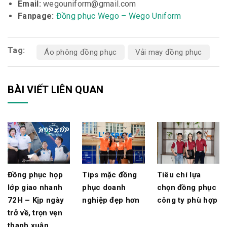
Email:
wegouniform@gmail.com
Fanpage:
Đồng phục Wego – Wego Uniform
Tag:
Áo phông đồng phục
Vải may đồng phục
BÀI VIẾT LIÊN QUAN
Tips mặc đồng
Đồng phục họp
Tiêu chí lựa
phục doanh
lớp giao nhanh
chọn đồng phục
nghiệp đẹp hơn
72H – Kịp ngày
công ty phù hợp
trở về, trọn vẹn
thanh xuân