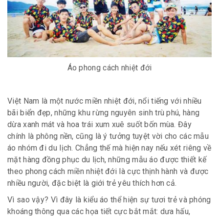
Áo phong cách nhiệt đới
Việt Nam là một nước miền nhiệt đới, nổi tiếng với nhiều
bãi biển đẹp, những khu rừng nguyên sinh trù phú, hàng
dừa xanh mát và hoa trái xum xuê suốt bốn mùa. Đây
chính là phông nền, cũng là ý tưởng tuyệt vời cho các mẫu
áo nhóm đi du lịch. Chẳng thế mà hiện nay nếu xét riêng về
mặt hàng đồng phục du lịch, những mẫu áo được thiết kế
theo phong cách miền nhiệt đới là cực thịnh hành và được
nhiều người, đặc biệt là giới trẻ yêu thích hơn cả.
Vì sao vậy? Vì đây là kiểu áo thể hiện sự tươi trẻ và phóng
khoáng thông qua các họa tiết cực bắt mắt: dưa hấu,