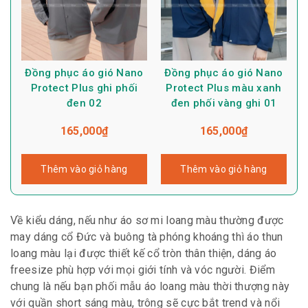
Đồng phục áo gió Nano
Đồng phục áo gió Nano
Protect Plus ghi phối
Protect Plus màu xanh
đen 02
đen phối vàng ghi 01
165,000
₫
165,000
₫
Thêm vào giỏ hàng
Thêm vào giỏ hàng
Về kiểu dáng, nếu như áo sơ mi loang màu thường được
may dáng cổ Đức và buông tà phóng khoáng thì áo thun
loang màu lại được thiết kế cổ tròn thân thiện, dáng áo
freesize phù hợp với mọi giới tính và vóc người. Điểm
chung là nếu bạn phối mẫu áo loang màu thời thượng này
với quần short sáng màu, trông sẽ cực bắt trend và nổi