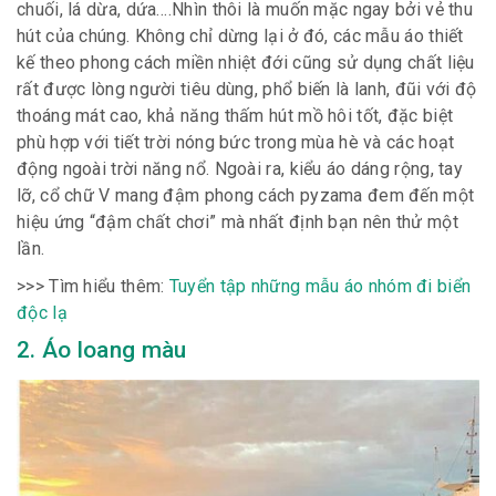
chuối, lá dừa, dứa….Nhìn thôi là muốn mặc ngay bởi vẻ thu
hút của chúng. Không chỉ dừng lại ở đó, các mẫu áo thiết
kế theo phong cách miền nhiệt đới cũng sử dụng chất liệu
rất được lòng người tiêu dùng, phổ biến là lanh, đũi với độ
thoáng mát cao, khả năng thấm hút mồ hôi tốt, đặc biệt
phù hợp với tiết trời nóng bức trong mùa hè và các hoạt
động ngoài trời năng nổ. Ngoài ra, kiểu áo dáng rộng, tay
lỡ, cổ chữ V mang đậm phong cách pyzama đem đến một
hiệu ứng “đậm chất chơi” mà nhất định bạn nên thử một
lần.
>>> Tìm hiểu thêm:
Tuyển tập những mẫu áo nhóm đi biển
độc lạ
2. Áo loang màu