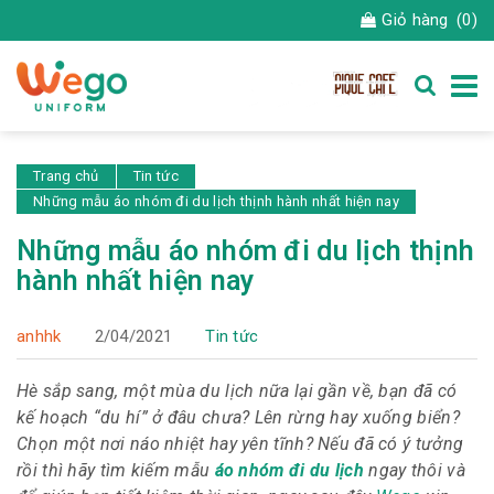
Giỏ hàng
(0)
Trang chủ
Tin tức
Những mẫu áo nhóm đi du lịch thịnh hành nhất hiện nay
Những mẫu áo nhóm đi du lịch thịnh
hành nhất hiện nay
anhhk
2/04/2021
Tin tức
Hè sắp sang, một mùa du lịch nữa lại gần về, bạn đã có
kế hoạch “du hí” ở đâu chưa? Lên rừng hay xuống biển?
Chọn một nơi náo nhiệt hay yên tĩnh? Nếu đã có ý tưởng
rồi thì hãy tìm kiếm mẫu
áo nhóm đi du lịch
ngay thôi và