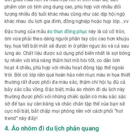
phẩm còn có tính ứng dụng cao, phù hợp với nhiều đối
tượng nhiều độ tuổi khác nhau cũng như các dịp hội ngộ
khác nhau: du lịch gia đình, đồng nghiệp hoặc họp lớp….vv
Đặc trưng của mẫu
áo thun đồng phục
này là có cổ tròn,
ôm vừa phải theo dáng người phần tay cộc cao hơn khuỷu
tay, họa tiết bắt mắt sẽ được in ở phần ngực áo và cả sau
lưng áo. Chất liệu được sử dụng phổ biến nhất là sợi bông
tự nhiên với khả năng thấm hút mồ hôi tốt, co dãn linh
hoạt 4 chiều, phù hợp với nhiều hoạt động tập thể ngoài
trời. Bởi có lớp nền quá hoàn hảo nên mực màu in họa thiết
thường rất được phối đa màu sắc, thậm chí hội tụ đủ cả
bảy sắc cầu vồng. Đặc biệt, mẫu áo nhóm đi du lịch này
thường được phối với những chiếc quần có màu sắc sặc
sỡ để tạo sự cân bằng và chắc chắn tập thể của bạn sẽ
cực nổi bật, bất chấp mọi phông nền với cách phối “hot
trend” này đấy!
4. Áo nhóm đi du lịch phản quang