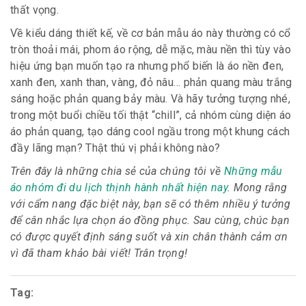
thất vọng.
Về kiểu dáng thiết kế, về cơ bản mẫu áo này thường có cổ
tròn thoải mái, phom áo rộng, dễ mặc, màu nền thì tùy vào
hiệu ứng bạn muốn tạo ra nhưng phổ biến là áo nền đen,
xanh đen, xanh than, vàng, đỏ nâu… phản quang màu trắng
sáng hoặc phản quang bảy màu. Và hãy tưởng tượng nhé,
trong một buổi chiều tối thật “chill”, cả nhóm cùng diện áo
áo phản quang, tạo dáng cool ngầu trong một khung cách
đầy lãng mạn? Thật thú vị phải không nào?
Trên đây là những chia sẻ của chúng tôi về
Những mẫu
áo nhóm đi du lịch thịnh hành nhất hiện nay
. Mong rằng
với cẩm nang đặc biệt này, bạn sẽ có thêm nhiều ý tưởng
để cân nhắc lựa chọn áo đồng phục. Sau cùng, chúc bạn
có được quyết định sáng suốt và xin chân thành cảm ơn
vì đã tham khảo bài viết! Trân trọng!
Tag: