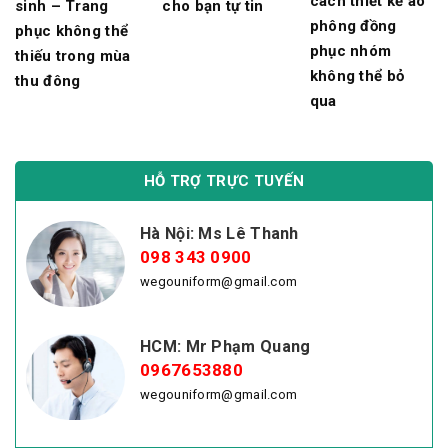
cách thiết kế áo
sinh – Trang
cho bạn tự tin
phông đồng
phục không thể
phục nhóm
thiếu trong mùa
không thể bỏ
thu đông
qua
HỖ TRỢ TRỰC TUYẾN
Hà Nội: Ms Lê Thanh
098 343 0900
wegouniform@gmail.com
HCM: Mr Phạm Quang
0967653880
wegouniform@gmail.com