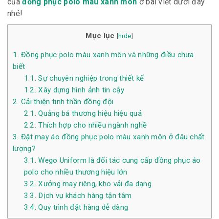
của
đồng phục polo màu xanh môn
ở bài viết dưới đây
nhé!
Mục lục
[
hide
]
1.
Đồng phục polo màu xanh môn và những điều chưa
biết
1.1.
Sự chuyên nghiệp trong thiết kế
1.2.
Xây dựng hình ảnh tin cậy
2.
Cải thiện tinh thần đồng đội
2.1.
Quảng bá thương hiệu hiệu quả
2.2.
Thích hợp cho nhiều ngành nghề
3.
Đặt may áo đồng phục polo màu xanh môn ở đâu chất
lượng?
3.1.
Wego Uniform là đối tác cung cấp đồng phục áo
polo cho nhiều thương hiệu lớn
3.2.
Xưởng may riêng, kho vải đa dạng
3.3.
Dịch vụ khách hàng tận tâm
3.4.
Quy trình đặt hàng dễ dàng