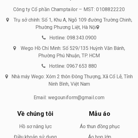
Công ty Cổ phần Champtailor – MST: 0108822220
Trụ sở chính: Số 1, Khu A, Ngõ 109 đường Trường Chinh,
Phường Phương Liệt, Hà Nội
Hotline: 098.343.0900
Wego Hồ Chí Minh: Số 529/135 Huỳnh Văn Bánh,
Phường Phú Nhuận, TP. HCM
Hotline: 0967 653 880
Nhà máy Wego: Xóm 2 thôn Đông Thượng, Xã Cổ Lễ, Tỉnh
Ninh Bình, Việt Nam
Email: wegouniform@gmail.com
Về chúng tôi
Mẫu áo
Hồ sơ năng lực
Áo thun đồng phục
Điều khoản sử dụng
Áo họp lớp