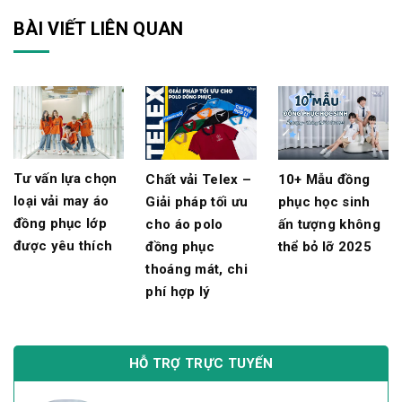
BÀI VIẾT LIÊN QUAN
Tư vấn lựa chọn
Chất vải Telex –
10+ Mẫu đồng
loại vải may áo
Giải pháp tối ưu
phục học sinh
đồng phục lớp
cho áo polo
ấn tượng không
được yêu thích
đồng phục
thể bỏ lỡ 2025
thoáng mát, chi
phí hợp lý
HỖ TRỢ TRỰC TUYẾN