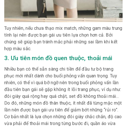
Tuy nhiên, nếu chưa thạo mix match, những gam màu trung
tính lại nên được bạn gái ưu tiên lựa chọn hơn cả. Bởi
chúng sẽ giúp bạn tránh mắc phải những sai lầm khi kết
hợp màu sắc.
3. Ưu tiên món đồ quen thuộc, thoải mái
Nhiều bạn có thể sẵn sàng chi tiền để đầu tư bộ trang
phục mới nhất dành cho buổi phỏng vấn quan trọng. Tuy
nhiên, có thể vì quá bỡ ngỡ nên trong buổi phỏng vấn lần
đầu tiên bạn gái sẽ gặp không ít lỗi trang phục, ví dụ như:
đôi giày quá rộng hay quá chật, set đồ không thoải mái…
Do đó, những món đồ thân thuộc, ít nhất đã từng mặc một
lần nên được bạn gái ưu tiên để giảm bớt những “rủi ro”.
Cơ bản nhất là lựa chọn những đôi giày chắc chắn, độ cao
vừa phải để thoải mái trong từng bước đi, quần áo vừa