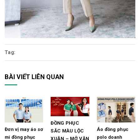
Tag:
BÀI VIẾT LIÊN QUAN
ĐỒNG PHỤC
Đơn vị may áo sơ
Áo đồng phục
SẮC MÀU LỘC
mi đồng phục
polo doanh
XUÂN – MỞ VẬN