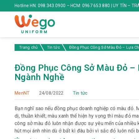
Hotline HN: 098.343.0900 – HCM: 0967 653 880 | UY TÍN – T
Trang chủ
Tin tức
Đồng Phục Công Sở Màu Đỏ – Lựa Ch
Đồng Phục Công Sở Màu Đỏ – 
Ngành Nghề
MenNT
24/08/2022
Tin tức
Bạn nghĩ sao nếu đồng phục doanh nghiệp có màu đỏ. M
dị, thuần khiết; màu xanh thể hiện hy vọng thì màu đỏ 
công sở màu đỏ luôn nhận được sự yêu mến của nhiều kh
hút mọi ánh nhìn dù ở bất kì đâu bởi vì sắc đỏ luôn nổi b