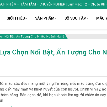
RÁCH NHIỆM – TẬM TÂM – CHUYÊN NGHIỆP | Làm việc: T2 – CN, từ 8h 
GIỚI THIỆU
SẢN PHẨM
BỘ SƯU TẬP
MẪU V
ọn Nổi Bật, Ấn Tượng Cho Nhiều Ngành Nghề
Lựa Chọn Nổi Bật, Ấn Tượng Cho N
ỗi màu sắc đều mang một ý nghĩa riêng, nếu màu trắng đại diệ
mang đến may mắn và nhiệt huyết của con người. Chính vì vậy, á
ách hàng. Bên cạnh đó, khi bạn khoác lên người chiếc áo này 
ật.