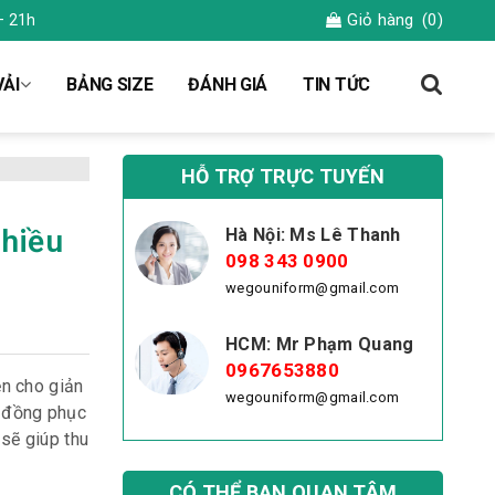
Giỏ hàng
(0)
– 21h
ẢI
BẢNG SIZE
ĐÁNH GIÁ
TIN TỨC
HỖ TRỢ TRỰC TUYẾN
hiều
Hà Nội: Ms Lê Thanh
098 343 0900
wegouniform@gmail.com
HCM: Mr Phạm Quang
0967653880
n cho giản
wegouniform@gmail.com
o đồng phục
sẽ giúp thu
CÓ THỂ BẠN QUAN TÂM