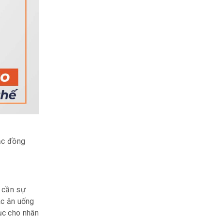
mặc đồng
h cần sự
ác ăn uống
ục cho nhân