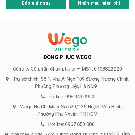
Báo giá ngay
Nhận mẫu miễn phí
ĐỒNG PHỤC WEGO
Công ty Cổ phần Champtailor – MST: 0108822220
Trụ sở chính: Số 1, Khu A, Ngõ 109 đường Trường Chinh,
Phường Phương Liệt, Hà Nội
Hotline: 098.343.0900
Wego Hồ Chí Minh: Số 529/135 Huỳnh Văn Bánh,
Phường Phú Nhuận, TP. HCM
Hotline: 0967 653 880
Nhà máy Wego: Xóm 2 thôn Đông Thượng, Xã Cổ Lễ, Tỉnh