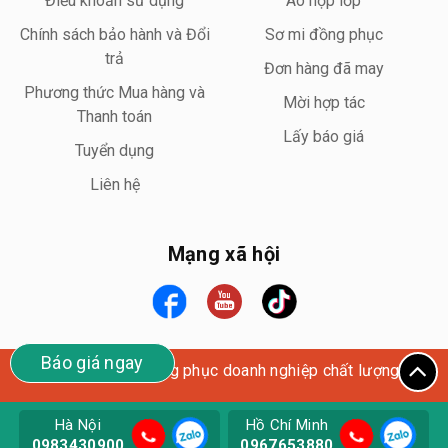
Điều khoản sử dụng
Áo họp lớp
Chính sách bảo hành và Đổi
Sơ mi đồng phục
trả
Đơn hàng đã may
Phương thức Mua hàng và
Mời hợp tác
Thanh toán
Lấy báo giá
Tuyển dụng
Liên hệ
Mạng xã hội
Báo giá ngay
Wego Uniform – Đồng phục doanh nghiệp chất lượng cao
Hà Nội
Hồ Chí Minh
0983430900
0967653880