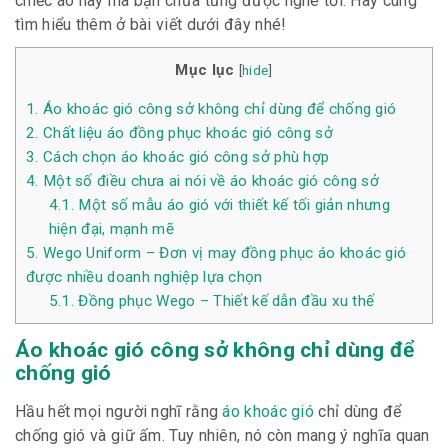
chiếc áo này mà bạn chưa từng được nghe tới. Hãy cùng
tìm hiểu thêm ở bài viết dưới đây nhé!
Mục lục
[
hide
]
1.
Áo khoác gió công sở không chỉ dùng để chống gió
2.
Chất liệu áo đồng phục khoác gió công sở
3.
Cách chọn áo khoác gió công sở phù hợp
4.
Một số điều chưa ai nói về áo khoác gió công sở
4.1.
Một số mẫu áo gió với thiết kế tối giản nhưng
hiện đại, mạnh mẽ
5.
Wego Uniform – Đơn vị may đồng phục áo khoác gió
được nhiều doanh nghiệp lựa chọn
5.1.
Đồng phục Wego – Thiết kế dẫn đầu xu thế
Áo khoác gió công sở không chỉ dùng để
chống gió
Hầu hết mọi người nghĩ rằng
áo khoác gió
chỉ dùng để
chống gió và giữ ấm. Tuy nhiên, nó còn mang ý nghĩa quan