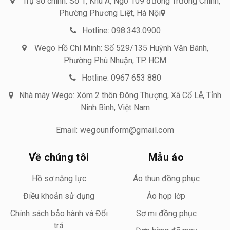
Trụ sở chính: Số 1, Khu A, Ngõ 109 đường Trường Chinh,
Phường Phương Liệt, Hà Nội
Hotline: 098.343.0900
Wego Hồ Chí Minh: Số 529/135 Huỳnh Văn Bánh,
Phường Phú Nhuận, TP. HCM
Hotline: 0967 653 880
Nhà máy Wego: Xóm 2 thôn Đông Thượng, Xã Cổ Lễ, Tỉnh
Ninh Bình, Việt Nam
Email: wegouniform@gmail.com
Về chúng tôi
Mẫu áo
Hồ sơ năng lực
Áo thun đồng phục
Điều khoản sử dụng
Áo họp lớp
Chính sách bảo hành và Đổi
Sơ mi đồng phục
trả