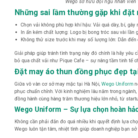
Wego sở hữu đội ngũ nhân viên t
Những sai lầm thường gặp khi đặt
Chọn vải không phù hợp khí hậu: Vải quá dày, bí, gây 
In ấn kém chất lượng: Logo bị bong tróc sau vài lần gi
Không thử size trước khi may số lượng lớn: Dẫn đế
Giải pháp giúp tránh tình trạng này đó chính là hãy yêu
bỏ qua chất vải như Pique Cafe – sự nâng tầm tinh tế c
Đặt may áo thun đồng phục đẹp tại
Giữa vô vàn cơ sở may mặc tại Hà Nội,
Wego Uniform
n
phục chuẩn chỉnh. Với kinh nghiệm lâu năm trong ngành
đồng hành cùng hàng trăm thương hiệu lớn nhỏ, từ startu
Wego Uniform – Sự lựa chọn hoàn hảo 
Không cần phải đắn đo quá nhiều khi quyết định lựa chọ
Wego luôn tận tâm, nhiệt tình giúp doanh nghiệp bạn s