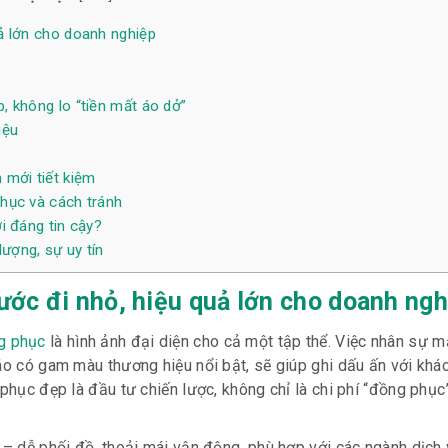
ả lớn cho doanh nghiệp
 không lo “tiền mất áo dở”
iệu
 mới tiết kiệm
hục và cách tránh
i đáng tin cậy?
ượng, sự uy tín
ớc đi nhỏ, hiệu quả lớn cho doanh ngh
g phục
là hình ảnh đại diện cho cả một tập thể. Việc nhân sự 
 áo có gam màu thương hiệu nổi bật, sẽ giúp ghi dấu ấn với khá
 phục đẹp là đầu tư chiến lược, không chỉ là chi phí “đồng phục
– dễ phối đồ, thoải mái vận động, phù hợp với các ngành dịch v