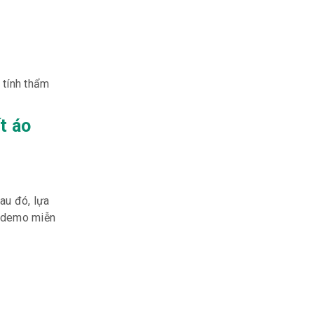
 tính thẩm
t áo
au đó, lựa
ế demo miễn