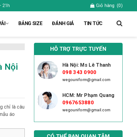
Giỏ hàng
(0)
– 21h
ẢI
BẢNG SIZE
ĐÁNH GIÁ
TIN TỨC
HỖ TRỢ TRỰC TUYẾN
à Nội
Hà Nội: Ms Lê Thanh
098 343 0900
wegouniform@gmail.com
HCM: Mr Phạm Quang
0967653880
 chỉ là câu
wegouniform@gmail.com
 mẫu áo
CÓ THỂ BẠN QUAN TÂM