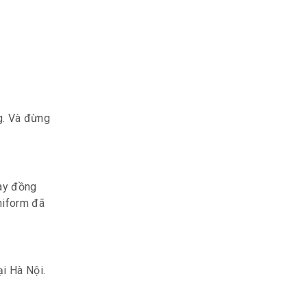
ng. Và đừng
ay đồng
niform đã
i Hà Nội.