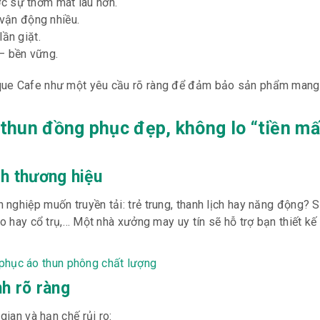
ợc sự thơm mát lâu hơn.
vận động nhiều.
lần giặt.
– bền vững.
ique Cafe như một yêu cầu rõ ràng để đảm bảo sản phẩm mang
thun đồng phục đẹp, không lo “tiền mấ
ch thương hiệu
nghiệp muốn truyền tải: trẻ trung, thanh lịch hay năng động? S
bo hay cổ trụ,… Một nhà xưởng may uy tín sẽ hỗ trợ bạn thiết k
phục áo thun phông chất lượng
nh rõ ràng
gian và hạn chế rủi ro: