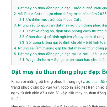
1.
Đặt may áo thun đồng phục đẹp: Bước đi nhỏ, hiệu qu
2.
Vải Pique Cafe – Lựa chọn thông minh của năm 2025
2.1.
Ưu điểm vượt trội của Pique Cafe
3.
Những yếu tố giúp bạn đặt may áo thun đồng phục đẹp,
3.1.
Thiết kế đồng bộ, định hình phong cách thương h
3.2.
Chọn đơn vị có kinh nghiệm và quy trình rõ ràng
3.3.
Số lượng không quyết định chi phí – biết tính toán
4.
Những sai lầm thường gặp khi đặt may áo thun đồng p
5.
Đặt may áo thun đồng phục đẹp tại Hà Nội – đâu là nơ
5.1.
Wego Uniform – Sự lựa chọn hoàn hảo cho chất l
Đặt may áo thun đồng phục đẹp: Bư
Khác với những bộ trang phục thường ngày,
áo thun đồn
trang phục đồng bộ vừa vặn, logo in sắc nét trên chiếc
ngay từ ánh nhìn đầu tiên. Vì vậy, đặt may áo thun đồng
thuần.
Hơn nữa, áo thun phông còn là lựa chọn cực kỳ linh hoạt 