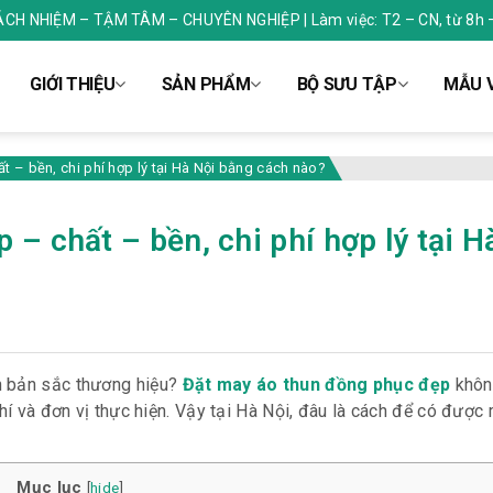
RÁCH NHIỆM – TẬM TÂM – CHUYÊN NGHIỆP | Làm việc: T2 – CN, từ 8h 
GIỚI THIỆU
SẢN PHẨM
BỘ SƯU TẬP
MẪU V
 – bền, chi phí hợp lý tại Hà Nội bằng cách nào?
– chất – bền, chi phí hợp lý tại H
n bản sắc thương hiệu?
Đặt may áo thun đồng phục đẹp
không
phí và đơn vị thực hiện. Vậy tại Hà Nội, đâu là cách để có được
Mục lục
[
hide
]