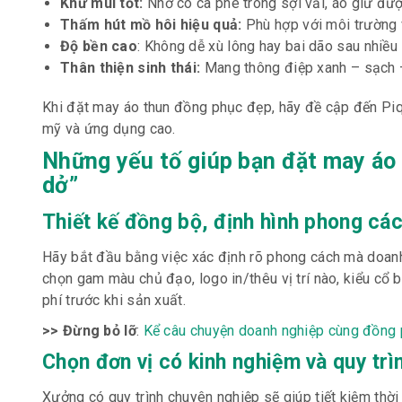
Khử mùi tốt:
Nhờ có cà phê trong sợi vải, áo giữ đư
Thấm hút mồ hôi hiệu quả:
Phù hợp với môi trường 
Độ bền cao
: Không dễ xù lông hay bai dão sau nhiều 
Thân thiện sinh thái:
Mang thông điệp xanh – sạch 
Khi đặt may áo thun đồng phục đẹp, hãy đề cập đến P
mỹ và ứng dụng cao.
Những yếu tố giúp bạn đặt may áo 
dở”
Thiết kế đồng bộ, định hình phong cá
Hãy bắt đầu bằng việc xác định rõ phong cách mà doanh 
chọn gam màu chủ đạo, logo in/thêu vị trí nào, kiểu cổ 
phí trước khi sản xuất.
>> Đừng bỏ lỡ
:
Kể câu chuyện doanh nghiệp cùng đồng 
Chọn đơn vị có kinh nghiệm và quy trì
Xưởng có quy trình chuyên nghiệp sẽ giúp tiết kiệm thời 