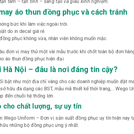
ận tâm – tận tình – sáng tạo và giàu kinh nghiệm.
 may áo thun đồng phục và cách tránh
nóng bức khi làm việc ngoài trời.
ặt do in decal giá rẻ.
n đồng phục không vừa, nhân viên không muốn mặc.
 cầu đơn vị may thử một vài mẫu trước khi chốt toàn bộ đơn hà
ho áo thun đồng phục hiện đại.
 Hà Nội – đâu là nơi đáng tin cậy?
ổi bật như một địa chỉ vàng cho các doanh nghiệp muốn đặt m
, sở hữu đa dạng các BST, mẫu mã thiết kế thời trang,… Wego U
p đến chuỗi hệ thống lớn.
cho chất lượng, sự uy tín
n Wego Uniform – Đơn vị sản xuất đồng phục uy tín hiện nay tạ
ở hữu những bộ đồng phục ưng ý nhất.