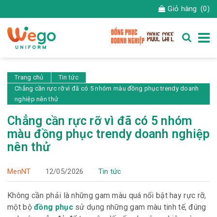
Giỏ hàng
(0)
Trang chủ
Tin tức
Chẳng cần rực rỡ vì đã có 5 nhóm màu đồng phục trendy doanh
nghiệp nên thử
Chẳng cần rực rỡ vì đã có 5 nhóm
màu đồng phục trendy doanh nghiệp
nên thử
MenNT
12/05/2026
Tin tức
Không cần phải là những gam màu quá nổi bật hay rực rỡ,
một bộ
đồng phục
sử dụng những gam màu tinh tế, đúng