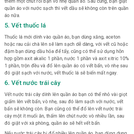
thêm một chút rồi bạn vò nhẹ quần áo. Sau cùng, bạn giặt
quần áo với nước sạch thì vết dầu sẽ không còn trên quần
áo nữa.
5. Vết thuốc lá
Thuốc lá mới dính vào quần áo, bạn dùng xăng, aceton
hoặc rau cải chà lên sẽ làm sạch dễ dàng, với vết cũ hoặc
đậm bạn dùng dầu hỏa để tẩy, cũng có thể sử dụng hỗn
hợp gồm axit akalic 1 phần, nước 1 phần và axit xitric 10%
1 phần, trộn đều và đổ lên quần áo có vết bẩn, vò nhẹ sau
đó giặt sạch với nước, vết thuốc lá sẽ biến mất ngay.
6. Vết nước trái cây
Vết nước trái cây dính lên quần áo bạn có thể nhỏ vài giọt
giấm lên vết bẩn, vò nhẹ, sau đó làm sạch với nước, vết
bẩn sẽ không còn. Bạn cũng có thể đổ lên vết nước trái
cây một ít muối ăn, thấm lên chút nước vò nhiều lần, sau
đó giặt với xà phòng, quần áo sẽ hết vết bẩn.
Nếu nước trái cây bị đổ nhiều lên quần áo, bạn dùng dung