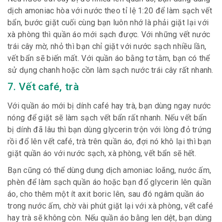
dịch amoniac hòa với nước theo tỉ lệ 1:20 để làm sạch vết
bẩn, bước giặt cuối cùng bạn luôn nhớ là phải giặt lại với
xà phòng thì quần áo mới sạch được. Với những vết nước
trái cây mờ, nhỏ thì bạn chỉ giặt với nước sạch nhiều lần,
vết bẩn sẽ biến mất. Với quần áo bằng tơ tằm, bạn có thể
sử dụng chanh hoặc cồn làm sạch nước trái cây rất nhanh.
7. Vết café, trà
Với quần áo mới bị dính café hay trà, bạn dùng ngay nước
nóng để giặt sẽ làm sạch vết bẩn rất nhanh. Nếu vết bẩn
bị dính đã lâu thì bạn dùng glycerin trộn với lòng đỏ trứng
rồi đổ lên vết café, trà trên quần áo, đợi nó khô lại thì bạn
giặt quần áo với nước sạch, xà phòng, vết bẩn sẽ hết.
Bạn cũng có thể dùng dung dịch amoniac loãng, nước ấm,
phèn để làm sạch quần áo hoặc bạn đổ glycerin lên quần
áo, cho thêm một ít axit boric lên, sau đó ngâm quần áo
trong nước ấm, chờ vài phút giặt lại với xà phòng, vết café
hay trà sẽ không còn. Nếu quần áo bằng len dệt, bạn dùng