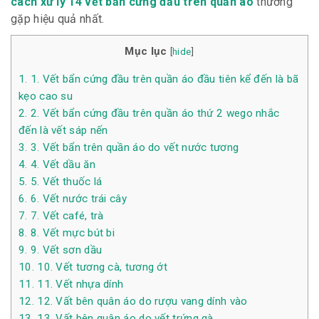
cách xử lý 14 vết bẩn cứng đầu trên quần áo
thường
gặp hiệu quả nhất.
Mục lục
[
hide
]
1.
1. Vết bẩn cứng đầu trên quần áo đầu tiên kể đến là bã
kẹo cao su
2.
2. Vết bẩn cứng đầu trên quần áo thứ 2 wego nhắc
đến là vết sáp nến
3.
3. Vết bẩn trên quần áo do vết nước tương
4.
4. Vết dầu ăn
5.
5. Vết thuốc lá
6.
6. Vết nước trái cây
7.
7. Vết café, trà
8.
8. Vết mực bút bi
9.
9. Vết sơn dầu
10.
10. Vết tương cà, tương ớt
11.
11. Vết nhựa dính
12.
12. Vất bên quân áo do rượu vang dính vào
13.
13. Vất bên quân áo do vết trứng gà