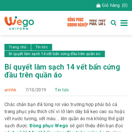
Giỏ hàng
(0)
Trang chủ
Tin tức
Bí quyết làm sạch 14 vết bẩn cứng đầu trên quần áo
Bí quyết làm sạch 14 vết bẩn cứng
đầu trên quần áo
anhhk
7/10/2019
Tin tức
Chắc chắn bạn đã từng rơi vào trường hợp phải bỏ cả
trang phục yêu thích chỉ vì lỡ làm dây bã kẹo cao su hoặc
vết nước tương, vết máu…. lên quần áo mà không thể giặt
sạch được.
Đồng
phục Wego
sẽ giới thiệu đến bạn đọc