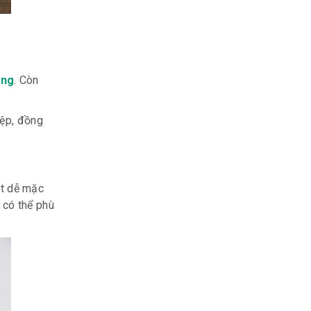
ắng
. Còn
iệp, đồng
ất dễ mặc
n có thể phù