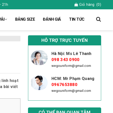
Giỏ hàng
(0)
– 21h
ẢI
BẢNG SIZE
ĐÁNH GIÁ
TIN TỨC
HỖ TRỢ TRỰC TUYẾN
Hà Nội: Ms Lê Thanh
098 343 0900
wegouniform@gmail.com
HCM: Mr Phạm Quang
 linh hoạt
0967653880
 bài viết
wegouniform@gmail.com
CÓ THỂ BẠN QUAN TÂM