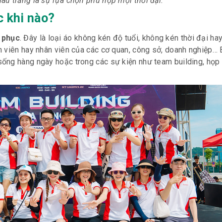
 trắng là sự lựa chọn phù hợp mọi thời đại.
c khi nào?
 phục
. Đây là loại áo không kén độ tuổi, không kén thời đại hay 
h viên hay nhân viên của các cơ quan, công sở, doanh nghiệp…
ống hàng ngày hoặc trong các sự kiện như team building, họp 