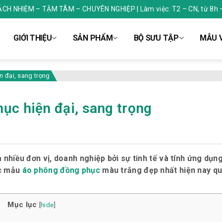
RÁCH NHIỆM – TẬM TÂM – CHUYÊN NGHIỆP | Làm việc: T2 – CN, từ 8h 
GIỚI THIỆU
SẢN PHẨM
BỘ SƯU TẬP
MẪU V
n đại, sang trọng
ục hiện đại, sang trọng
 nhiều đơn vị, doanh nghiệp bởi sự tinh tế và tính ứng dụng
ác mẫu
áo phông đồng phục
màu trắng đẹp nhất hiện nay qua
Mục lục
[
hide
]