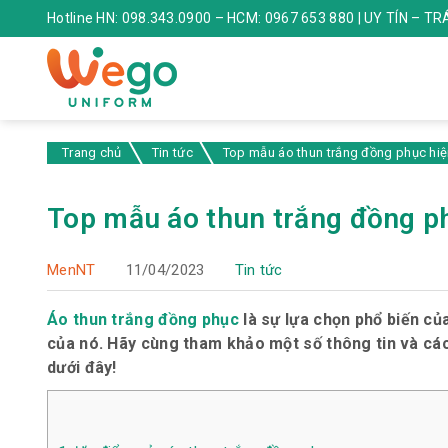
Hotline HN: 098.343.0900 – HCM: 0967 653 880 | UY TÍN – T
Trang chủ
Tin tức
Top mẫu áo thun trắng đồng phục hiệ
Top mẫu áo thun trắng đồng ph
MenNT
11/04/2023
Tin tức
Áo thun trắng đồng phục
là sự lựa chọn phổ biến của
của nó. Hãy cùng tham khảo một số thông tin và c
dưới đây!