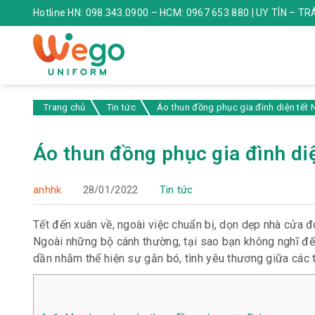
Hotline HN: 098.343.0900 – HCM: 0967 653 880 | UY TÍN – T
Trang chủ
Tin tức
Áo thun đồng phục gia đình diện tết
Áo thun đồng phục gia đình di
anhhk
28/01/2022
Tin tức
Tết đến xuân về, ngoài việc chuẩn bị, dọn dẹp nhà cửa đ
Ngoài những bộ cánh thường, tại sao bạn không nghĩ đ
dần nhằm thể hiện sự gắn bó, tình yêu thương giữa các t