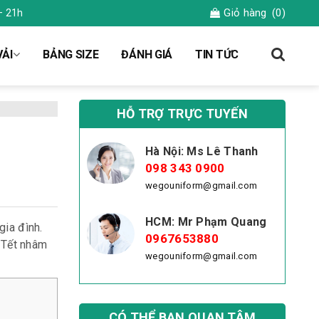
Giỏ hàng
(0)
– 21h
ẢI
BẢNG SIZE
ĐÁNH GIÁ
TIN TỨC
HỖ TRỢ TRỰC TUYẾN
Hà Nội: Ms Lê Thanh
098 343 0900
wegouniform@gmail.com
HCM: Mr Phạm Quang
gia đình.
0967653880
 Tết nhâm
wegouniform@gmail.com
CÓ THỂ BẠN QUAN TÂM