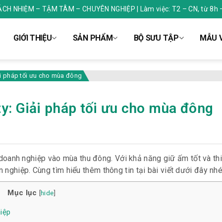
RÁCH NHIỆM – TẬM TÂM – CHUYÊN NGHIỆP | Làm việc: T2 – CN, từ 8h 
GIỚI THIỆU
SẢN PHẨM
BỘ SƯU TẬP
MẪU V
i pháp tối ưu cho mùa đông
y: Giải pháp tối ưu cho mùa đông
 doanh nghiệp vào mùa thu đông. Với khả năng giữ ấm tốt và th
nghiệp. Cùng tìm hiểu thêm thông tin tại bài viết dưới đây nhé
Mục lục
[
hide
]
iệp