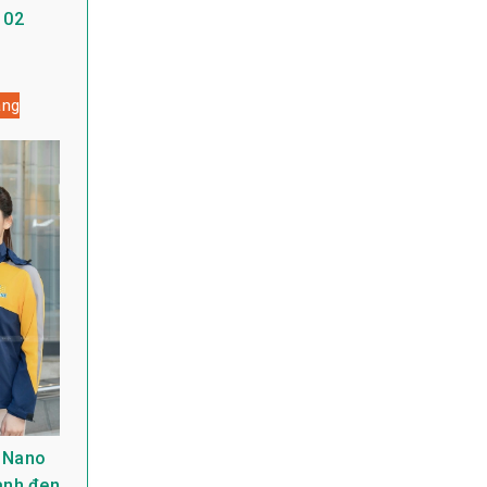
 02
àng
 Nano
anh đen