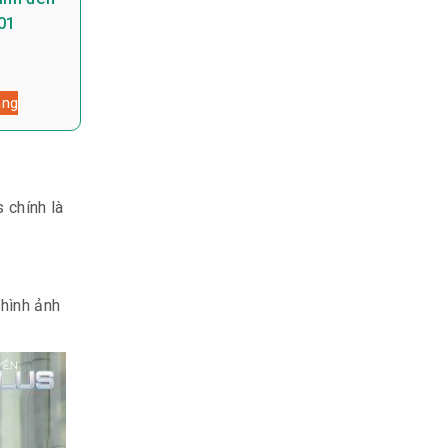
01
àng
 chính là
 hình ảnh