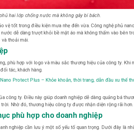
phủ hai lớp chống nước mà không gây bí bách.
o vệ tốt trong điều kiện mưa nhẹ đến vừa. Công nghệ phủ nano
t nước dễ dàng trượt khỏi bề mặt áo mà không thấm vào bên tro
 và thoải mái.
iệp
ng, phù hợp với logo và màu sắc thương hiệu của công ty. Khi
đối tác, khách hàng.
ano Protect Plus – Khỏe khoắn, thời trang, dẫn đầu xu thế t
của công ty. Điều này giúp doanh nghiệp dễ dàng quảng bá thươ
 trời. Nhờ đó, thương hiệu công ty được nhận diện rộng rãi hơn.
hục phù hợp cho doanh nghiệp
h nghiệp cần lưu ý một số yếu tố quan trọng. Dưới đây là nh