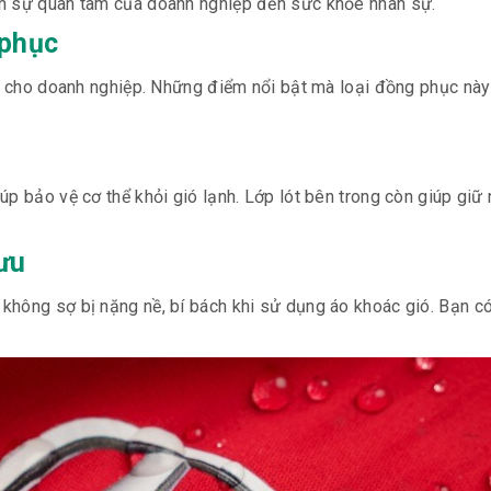
ện sự quan tâm của doanh nghiệp đến sức khỏe nhân sự.
 phục
ực cho doanh nghiệp. Những điểm nổi bật mà loại đồng phục này
p bảo vệ cơ thể khỏi gió lạnh. Lớp lót bên trong còn giúp giữ 
ưu
không sợ bị nặng nề, bí bách khi sử dụng áo khoác gió. Bạn c