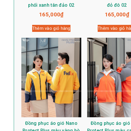
phối xanh tân đảo 02
đỏ đô 02
165,000
₫
165,000
₫
Thêm vào giỏ hàng
Thêm vào giỏ h
Đồng phục áo gió Nano
Đồng phục áo gió
Protect Plus màu vàng bò
Protect Plus màu c