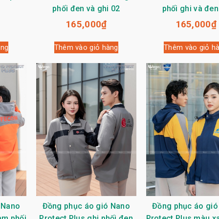
phối đen và ghi 02
phối ghi và đen
165,000
₫
165,000
₫
àng
Thêm vào giỏ hàng
Thêm vào giỏ h
 Nano
Đồng phục áo gió Nano
Đồng phục áo gió
am phối
Protect Plus ghi phối đen
Protect Plus màu x