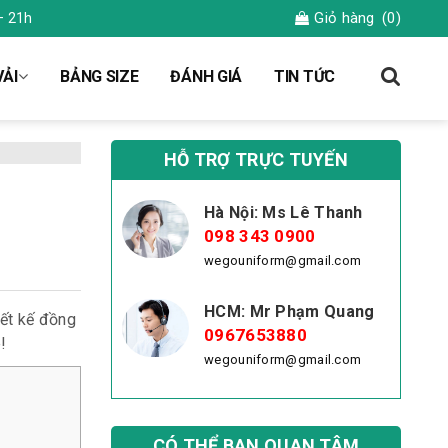
Giỏ hàng
(0)
– 21h
ẢI
BẢNG SIZE
ĐÁNH GIÁ
TIN TỨC
HỖ TRỢ TRỰC TUYẾN
Hà Nội: Ms Lê Thanh
098 343 0900
wegouniform@gmail.com
HCM: Mr Phạm Quang
iết kế đồng
0967653880
!
wegouniform@gmail.com
CÓ THỂ BẠN QUAN TÂM