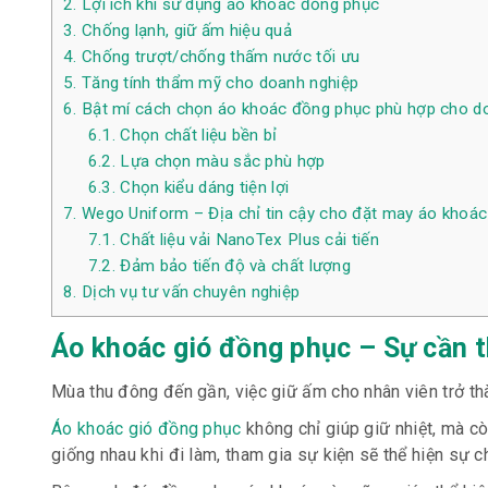
2.
Lợi ích khi sử dụng áo khoác đồng phục
3.
Chống lạnh, giữ ấm hiệu quả
4.
Chống trượt/chống thấm nước tối ưu
5.
Tăng tính thẩm mỹ cho doanh nghiệp
6.
Bật mí cách chọn áo khoác đồng phục phù hợp cho d
6.1.
Chọn chất liệu bền bỉ
6.2.
Lựa chọn màu sắc phù hợp
6.3.
Chọn kiểu dáng tiện lợi
7.
Wego Uniform – Địa chỉ tin cậy cho đặt may áo khoác
7.1.
Chất liệu vải NanoTex Plus cải tiến
7.2.
Đảm bảo tiến độ và chất lượng
8.
Dịch vụ tư vấn chuyên nghiệp
Áo khoác gió đồng phục – Sự cần t
Mùa thu đông đến gần, việc giữ ấm cho nhân viên trở th
Áo khoác gió đồng phục
không chỉ giúp giữ nhiệt, mà c
giống nhau khi đi làm, tham gia sự kiện sẽ thể hiện sự c