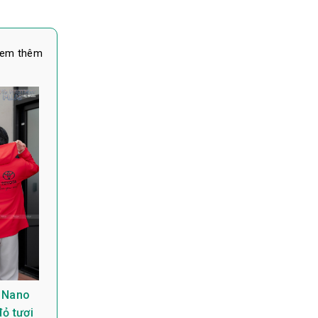
em thêm
 Nano
ỏ tươi