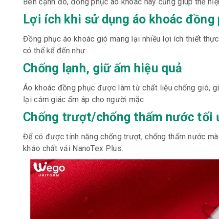
Bên cạnh đó, đồng phục áo khoác này cũng giúp thể hi
Lợi ích khi sử dụng áo khoác đồng
Đồng phục áo khoác gió mang lại nhiều lợi ích thiết th
có thể kể đến như:
Chống lạnh, giữ ấm hiệu quả
Áo khoác đồng phục được làm từ chất liệu chống gió, giú
lại cảm giác ấm áp cho người mặc.
Chống trượt/chống thấm nước tối 
Để có được tính năng chống trượt, chống thấm nước mà 
khảo chất vải NanoTex Plus.