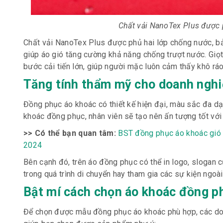
Chất vải NanoTex Plus được 
Chất vải NanoTex Plus được phủ hai lớp chống nước, bả
giúp áo gió tăng cường khả năng chống trượt nước. Giọ
bước cải tiến lớn, giúp người mặc luôn cảm thấy khô ráo
Tăng tính thẩm mỹ cho doanh ngh
Đồng phục áo khoác có thiết kế hiện đại, màu sắc đa dạ
khoác đồng phục, nhân viên sẽ tạo nên ấn tượng tốt với 
>> Có thể bạn quan tâm:
BST đồng phục áo khoác gió N
2024
Bên cạnh đó, trên áo đồng phục có thể in logo, slogan 
trong quá trình di chuyển hay tham gia các sự kiện ngoài
Bật mí cách chọn áo khoác đồng p
Để chọn được mẫu đồng phục áo khoác phù hợp, các doan