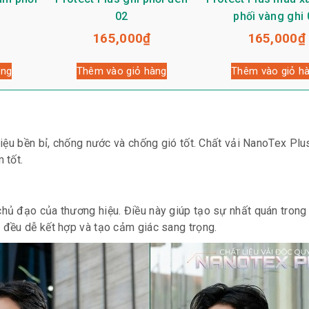
02
phối vàng ghi 
165,000
₫
165,000
₫
àng
Thêm vào giỏ hàng
Thêm vào giỏ h
iệu bền bỉ, chống nước và chống gió tốt. Chất vải NanoTex Plus
 tốt.
ủ đạo của thương hiệu. Điều này giúp tạo sự nhất quán trong
đều dễ kết hợp và tạo cảm giác sang trọng.