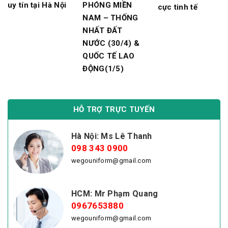
uy tín tại Hà Nội
PHÓNG MIỀN
cực tinh tế
NAM – THỐNG
NHẤT ĐẤT
NƯỚC (30/4) &
QUỐC TẾ LAO
ĐỘNG(1/5)
HỖ TRỢ TRỰC TUYẾN
Hà Nội: Ms Lê Thanh
098 343 0900
wegouniform@gmail.com
HCM: Mr Phạm Quang
0967653880
wegouniform@gmail.com