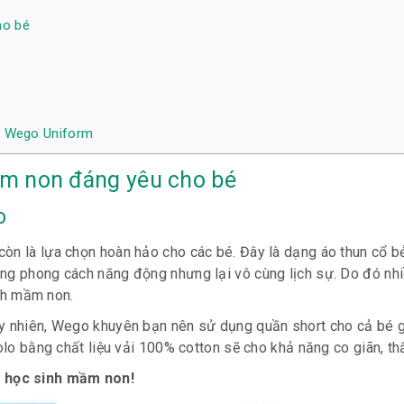
ho bé
ại Wego Uniform
ầm non
đáng yêu cho bé
o
còn là lựa chọn hoàn hảo cho các bé. Đây là dạng áo thun cổ b
ang phong cách năng động nhưng lại vô cùng lịch sự. Do đó nh
nh mầm non
.
uy nhiên, Wego khuyên bạn nên sử dụng quần short cho cả bé g
olo bằng chất liệu vải 100% cotton sẽ cho khả năng co giãn, th
o học sinh mầm non!