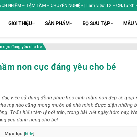
RÁCH NHIỆM – TẬM TÂM – CHUYÊN NGHIỆP | Làm việc: T2 – CN, từ 8h 
GIỚI THIỆU
SẢN PHẨM
BỘ SƯU TẬP
MẪU V
n cực đáng yêu cho bé
mầm non cực đáng yêu cho bé
n đại; việc sử dụng
đồng phục học sinh mầm non
đẹp sẽ giúp 
 cha mẹ nào cũng mong muốn bé nhà mình được diện những 
ờng. Thấu hiểu tâm lý nói trên, trong bài viết ngày hôm nay, W
ng yêu dành riêng cho bé!
Mục lục
[
hide
]