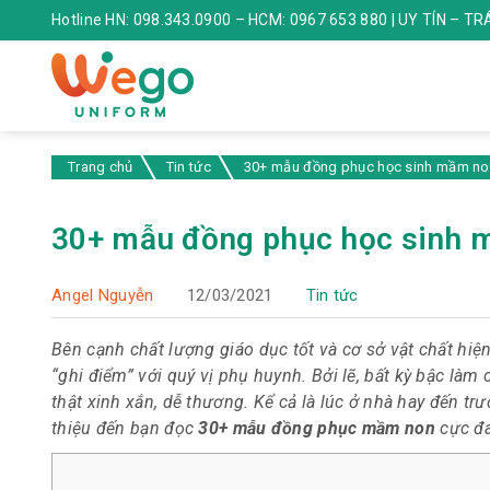
Hotline HN: 098.343.0900 – HCM: 0967 653 880 | UY TÍN – T
Trang chủ
Tin tức
30+ mẫu đồng phục học sinh mầm no
30+ mẫu đồng phục học sinh 
Angel Nguyễn
12/03/2021
Tin tức
Bên cạnh chất lượng giáo dục tốt và cơ sở vật chất hiệ
“ghi điểm” với quý vị phụ huynh. Bởi lẽ,
bất kỳ bậc làm
thật xinh xắn, dễ thương. Kể cả là lúc ở nhà hay đến trư
thiệu đến bạn đọc
30+ mẫu đồng phục mầm non
cực đá