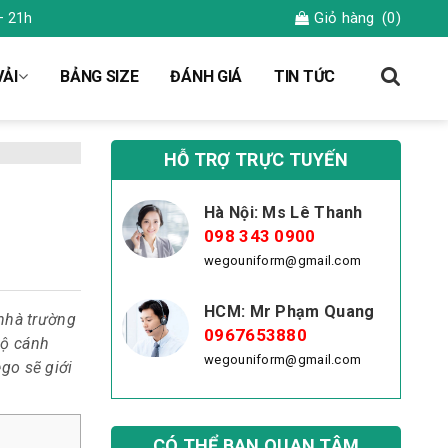
Giỏ hàng
(0)
– 21h
ẢI
BẢNG SIZE
ĐÁNH GIÁ
TIN TỨC
HỖ TRỢ TRỰC TUYẾN
Hà Nội: Ms Lê Thanh
098 343 0900
wegouniform@gmail.com
HCM: Mr Phạm Quang
nhà trường
0967653880
bộ cánh
wegouniform@gmail.com
ego sẽ giới
CÓ THỂ BẠN QUAN TÂM