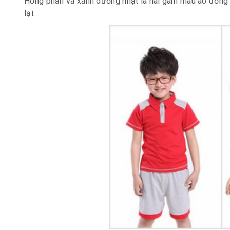
Hồng phấn và xanh dương nhạt là hai gam màu áo đồng
lại.