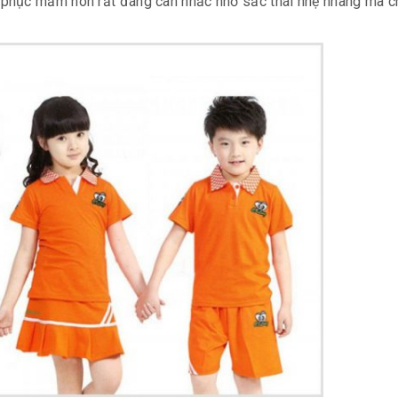
 phục mầm non rất đáng cân nhắc nhờ sắc thái nhẹ nhàng mà 