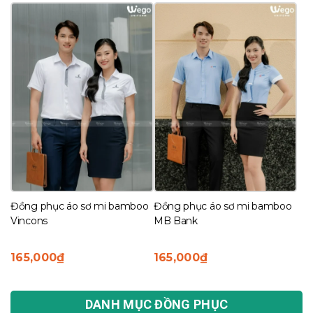
xếp
theo
mới
nhất
Đồng phục áo sơ mi bamboo
Đồng phục áo sơ mi bamboo
Vincons
MB Bank
165,000
₫
165,000
₫
DANH MỤC ĐỒNG PHỤC