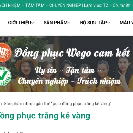
RÁCH NHIỆM – TẬM TÂM – CHUYÊN NGHIỆP | Làm việc: T2 – CN, từ 8h 
GIỚI THIỆU
SẢN PHẨM
BỘ SƯU TẬP
MẪU V
/ Sản phẩm được gắn thẻ “polo đồng phục trắng kẻ vàng”
đồng phục trắng kẻ vàng