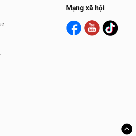
Mạng xã hội
ục
c
y