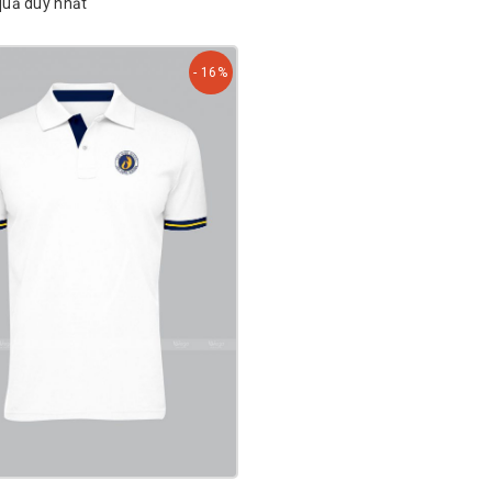
 quả duy nhất
- 16%