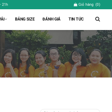
Giỏ hàng
(0)
– 21h
ẢI
BẢNG SIZE
ĐÁNH GIÁ
TIN TỨC