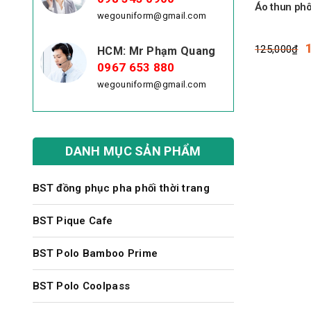
Áo thun ph
wegouniform@gmail.com
G
125,000
₫
HCM: Mr Phạm Quang
0967 653 880
l
wegouniform@gmail.com
1
DANH MỤC SẢN PHẨM
BST đồng phục pha phối thời trang
BST Pique Cafe
BST Polo Bamboo Prime
BST Polo Coolpass