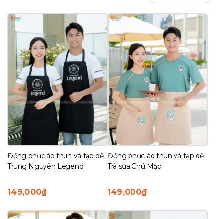
sắp
xếp
theo
mới
nhất
Đồng phục áo thun và tạp dề
Đồng phục áo thun và tạp dề
Trung Nguyên Legend
Trà sữa Chú Mập
149,000
₫
149,000
₫