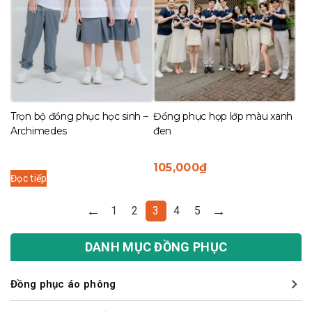
Trọn bộ đồng phục học sinh –
Đồng phục họp lớp màu xanh
Archimedes
đen
105,000
₫
Đọc tiếp
←
→
1
2
3
4
5
DANH MỤC ĐỒNG PHỤC
Đồng phục áo phông