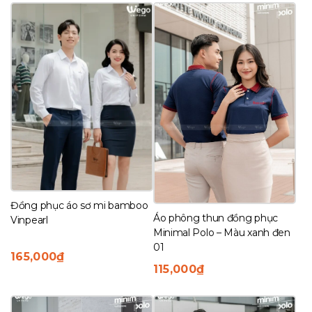
xếp
theo
mới
nhất
Đồng phục áo sơ mi bamboo
Áo phông thun đồng phục
Vinpearl
Minimal Polo – Màu xanh đen
01
165,000
₫
115,000
₫