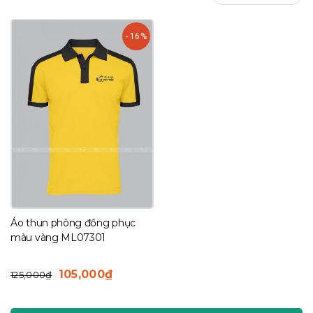
- 16%
Áo thun phông đồng phục
màu vàng ML07301
Giá
Giá
105,000
₫
125,000
₫
gốc
hiện
là:
tại