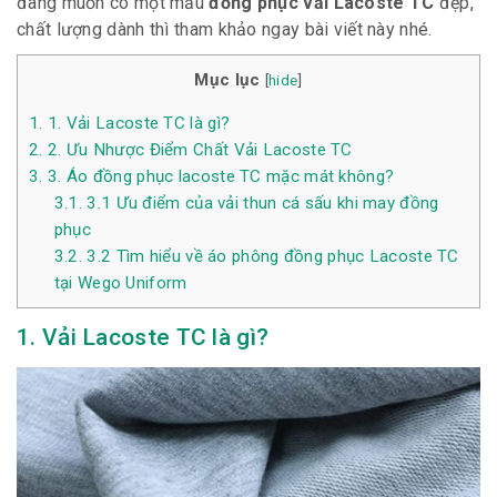
đang muốn có một mẫu
đồng phục vải Lacoste TC
đẹp,
chất lượng dành thì tham khảo ngay bài viết này nhé.
Mục lục
[
hide
]
1.
1. Vải Lacoste TC là gì?
2.
2. Ưu Nhược Điểm Chất Vải Lacoste TC
3.
3. Áo đồng phục lacoste TC mặc mát không?
3.1.
3.1 Ưu điểm của vải thun cá sấu khi may đồng
phục
3.2.
3.2 Tìm hiểu về áo phông đồng phục Lacoste TC
tại Wego Uniform
1. Vải Lacoste TC là gì?