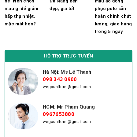
hè: Nên chọn
Đà Nẵng bền
mẫu áo đồng
màu gì để giảm
đẹp, giá tốt
phục polo sẵn
hấp thụ nhiệt,
hoàn chỉnh chất
mặc mát hơn?
lượng, giao hàng
trong 5 ngày
HỖ TRỢ TRỰC TUYẾN
Hà Nội: Ms Lê Thanh
098 343 0900
wegouniform@gmail.com
HCM: Mr Phạm Quang
0967653880
wegouniform@gmail.com