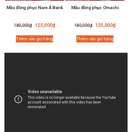
Mẫu đồng phục Nam Á Bank
Mẫu đồng phục Omachi
Giá
Giá
Giá
Giá
125,000
₫
125,000
₫
180,000
₫
180,000
₫
gốc
hiện
gốc
hiện
là:
tại
là:
tại
Thêm vào giỏ hàng
Thêm vào giỏ hàng
180,000₫.
là:
180,000₫.
là:
125,000₫.
125,00