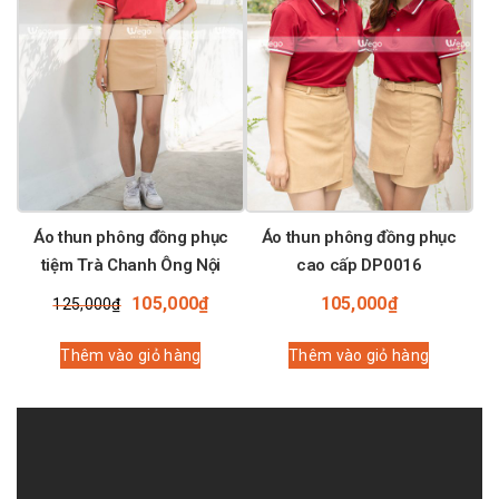
Áo thun phông đồng phục
Áo thun phông đồng phục
tiệm Trà Chanh Ông Nội
cao cấp DP0016
Giá
Giá
105,000
₫
105,000
₫
125,000
₫
gốc
hiện
là:
tại
Thêm vào giỏ hàng
Thêm vào giỏ hàng
125,000₫.
là:
105,000₫.