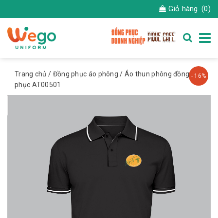
Giỏ hàng
(0)
Trang chủ
/
Đồng phục áo phông
/ Áo thun phông đồng
- 16%
phục AT00501